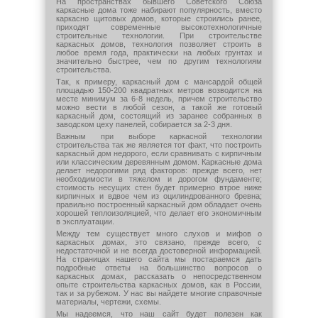
На пространствах бывшего Советского Союза
каркасные дома тоже набирают популярность, вместо
каркасно щитовых домов, которые строились ранее,
приходят современные высокотехнологичные
строительные технологии. При строительстве
каркасных домов, технология позволяет строить в
любое время года, практически на любых грунтах и
значительно быстрее, чем по другим технологиям
строительства.
Так, к примеру, каркасный дом с мансардой общей
площадью 150-200 квадратных метров возводится на
месте минимум за 6-8 недель, причем строительство
можно вести в любой сезон, а такой же готовый
каркасный дом, состоящий из заранее собранных в
заводском цеху панелей, собирается за 2-3 дня.
Важным при выборе каркасной технологии
строительства так же является тот факт, что построить
каркасный дом недорого, если сравнивать с кирпичным
или классическим деревянным домом. Каркасные дома
делает недорогими ряд факторов: прежде всего, нет
необходимости в тяжелом и дорогом фундаменте;
стоимость несущих стен будет примерно втрое ниже
кирпичных и вдвое чем из оцилиндрованного бревна;
правильно построенный каркасный дом обладает очень
хорошей теплоизоляцией, что делает его экономичным
в эксплуатации.
Между тем существует много слухов и мифов о
каркасных домах, это связано, прежде всего, с
недостаточной и не всегда достоверной информацией.
На страницах нашего сайта мы постараемся дать
подробные ответы на большинство вопросов о
каркасных домах, рассказать о непосредственном
опыте строительства каркасных домов, как в России,
так и за рубежом. У нас вы найдете многие справочные
материалы, чертежи, схемы.
Мы надеемся, что наш сайт будет полезен как