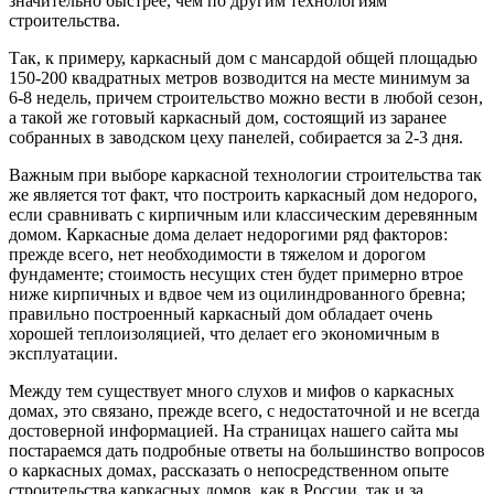
значительно быстрее, чем по другим технологиям
строительства.
Так, к примеру, каркасный дом с мансардой общей площадью
150-200 квадратных метров возводится на месте минимум за
6-8 недель, причем строительство можно вести в любой сезон,
а такой же готовый каркасный дом, состоящий из заранее
собранных в заводском цеху панелей, собирается за 2-3 дня.
Важным при выборе каркасной технологии строительства так
же является тот факт, что построить каркасный дом недорого,
если сравнивать с кирпичным или классическим деревянным
домом. Каркасные дома делает недорогими ряд факторов:
прежде всего, нет необходимости в тяжелом и дорогом
фундаменте; стоимость несущих стен будет примерно втрое
ниже кирпичных и вдвое чем из оцилиндрованного бревна;
правильно построенный каркасный дом обладает очень
хорошей теплоизоляцией, что делает его экономичным в
эксплуатации.
Между тем существует много слухов и мифов о каркасных
домах, это связано, прежде всего, с недостаточной и не всегда
достоверной информацией. На страницах нашего сайта мы
постараемся дать подробные ответы на большинство вопросов
о каркасных домах, рассказать о непосредственном опыте
строительства каркасных домов, как в России, так и за