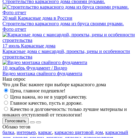
Строительство каркасного дома своими руками.
20 май
Каркасные дома в России
Строительство каркасного дома из бруса своими руками.
Фото отчет
17 июль
Каркасные дома
Каркасные дома с мансардой, проекты, цены и особенности
строительства
10 декабрь
Фундамент / Видео
Видео монтажа свайного фундамента
Наш опрос
Что для Вас важнее при выборе каркасного дома
Цена, главное подешевле!
Цена важна, но не в ущерб качеству.
Главное качество, пусть и дороже.
Качество и долговечность: только лучшие материалы и
никаких отступлений от технологии!
Голосовать
Облако тегов
балка
,
интерьер
,
каркас
,
каркасно щитовой дом
,
каркасный
дом
,
кровля
,
крыша
,
монтаж
,
отделка
,
пароизоляция
,