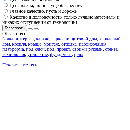
Цена важна, но не в ущерб качеству.
Главное качество, пусть и дороже.
Качество и долговечность: только лучшие материалы и
никаких отступлений от технологии!
Голосовать
Облако тегов
балка
,
интерьер
,
каркас
,
каркасно щитовой дом
,
каркасный
дом
,
кровля
,
крыша
,
монтаж
,
отделка
,
пароизоляция
,
платформа
,
под ключ
,
пол
,
проект
,
своими руками
,
стены
,
технология
,
утепление
,
фундамент
,
цена
Показать все теги