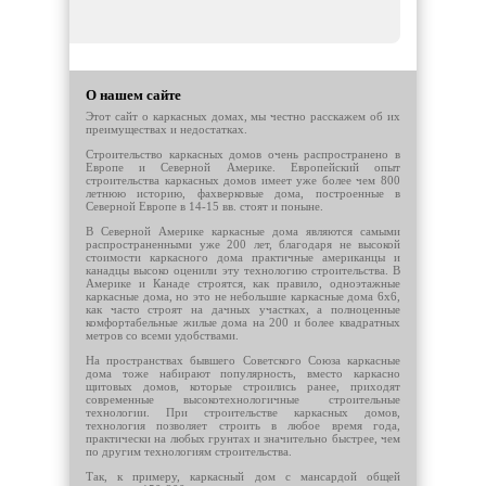
О нашем сайте
Этот сайт о каркасных домах, мы честно расскажем об их
преимуществах и недостатках.
Строительство каркасных домов очень распространено в
Европе и Северной Америке. Европейский опыт
строительства каркасных домов имеет уже более чем 800
летнюю историю, фахверковые дома, построенные в
Северной Европе в 14-15 вв. стоят и поныне.
В Северной Америке каркасные дома являются самыми
распространенными уже 200 лет, благодаря не высокой
стоимости каркасного дома практичные американцы и
канадцы высоко оценили эту технологию строительства. В
Америке и Канаде строятся, как правило, одноэтажные
каркасные дома, но это не небольшие каркасные дома 6х6,
как часто строят на дачных участках, а полноценные
комфортабельные жилые дома на 200 и более квадратных
метров со всеми удобствами.
На пространствах бывшего Советского Союза каркасные
дома тоже набирают популярность, вместо каркасно
щитовых домов, которые строились ранее, приходят
современные высокотехнологичные строительные
технологии. При строительстве каркасных домов,
технология позволяет строить в любое время года,
практически на любых грунтах и значительно быстрее, чем
по другим технологиям строительства.
Так, к примеру, каркасный дом с мансардой общей