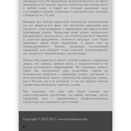
площадью 150-200 квадратных метров возводится на месте
минимум за 6-8 недель, причем строительство можно вести
в любой сезон, а такой же готовый каркасный дом,
состоящий из заранее собранных в заводском цеху панелей,
собирается за 2-3 дня.
Важным при выборе каркасной технологии строительства
так же является тот факт, что построить каркасный дом
недорого, если сравнивать с кирпичным или классическим
деревянным домом. Каркасные дома делает недорогими
ряд факторов: прежде всего, нет необходимости в тяжелом
и дорогом фундаменте; стоимость несущих стен будет
примерно втрое ниже кирпичных и вдвое чем из
оцилиндрованного бревна; правильно построенный
каркасный дом обладает очень хорошей теплоизоляцией,
что делает его экономичным в эксплуатации.
Между тем существует много слухов и мифов о каркасных
домах, это связано, прежде всего, с недостаточной и не
всегда достоверной информацией. На страницах нашего
сайта мы постараемся дать подробные ответы на
большинство вопросов о каркасных домах, рассказать о
непосредственном опыте строительства каркасных домов,
как в России, так и за рубежом. У нас вы найдете многие
справочные материалы, чертежи, схемы.
Мы надеемся, что наш сайт будет полезен как
самостоятельным строителям, так людям, которые строят
каркасный дом с привлечением профессиональных
строителей или покупают уже готовый.
Copyright © 2015-2017 www.karkashouse.info