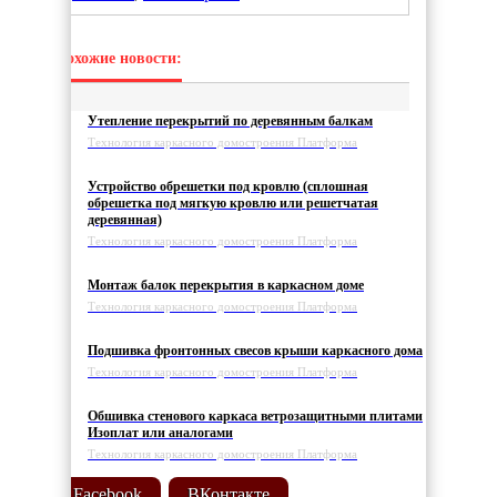
Похожие новости:
Утепление перекрытий по деревянным балкам
Технология каркасного домостроения Платформа
Устройство обрешетки под кровлю (сплошная
обрешетка под мягкую кровлю или решетчатая
деревянная)
Технология каркасного домостроения Платформа
Монтаж балок перекрытия в каркасном доме
Технология каркасного домостроения Платформа
Подшивка фронтонных свесов крыши каркасного дома
Технология каркасного домостроения Платформа
Обшивка стенового каркаса ветрозащитными плитами
Изоплат или аналогами
Технология каркасного домостроения Платформа
Facebook
ВКонтакте