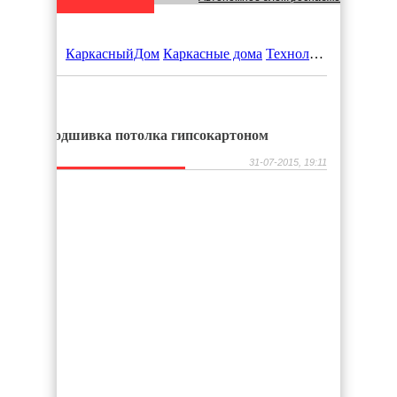
Что учесть при планировании строите
КаркасныйДом
Каркасные дома
Технология каркасного домостроения Платформа
Каркасные дома: Современное решен
Удаление железа из воды: Эффективн
Подшивка потолка гипсокартоном
31-07-2015, 19:11
Быстровозводимые здания из металло
Виды строительных лесов
Строительство бани своими руками: в
Недвижимость в городе Энгельс
Какой грунт купить на свой приусадеб