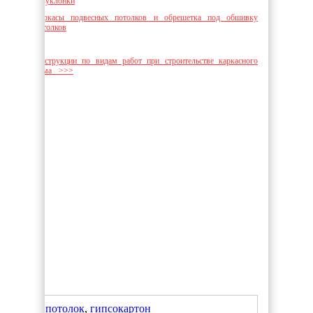
разуклонки
Каркасы подвесных потолков и обрешетка под обшивку
потолков
Инструкции по видам работ при строительстве каркасного
дома >>>
потолок
,
гипсокартон