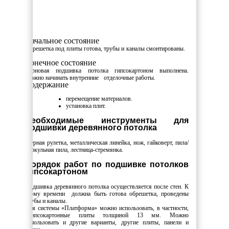
Начальное состояние
Обрешетка под плиты готова, трубы и каналы смонтированы.
Конечное состояние
Черновая подшивка потолка гипсокартоном выполнена.
Можно начинать внутренние отделочные работы.
Содержание
перемещение материалов.
установка плит.
Необходимые инструменты для
подшивки деревянного потолка
Мерная рулетка, металлическая линейка, нож, гайковерт, пила/
циркульная пила, лестница-стремянка.
Порядок работ по подшивке потолков
гипсокартоном
Подшивка деревянного потолка осуществляется после стен. К
этому времени должна быть готова обрешетка, проведены
трубы и каналы.
Для системы «Платформа» можно использовать, в частности,
гипсокартонные плиты толщиной 13 мм. Можно
использовать и другие варианты, другие плиты, панели и