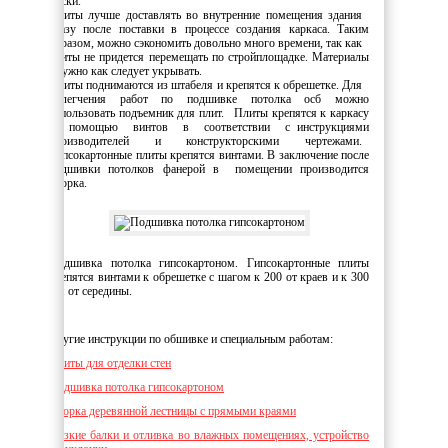
доски.
Плиты лучше доставлять во внутренние помещения здания
сразу после поставки в процессе создания каркаса. Таким
образом, можно сэкономить довольно много времени, так как
плиты не придется перемещать по стройплощадке. Материалы
нужно как следует укрывать.
Плиты поднимаются из штабеля и крепятся к обрешетке. Для
облегчения работ по подшивке потолка осб можно
использовать подъемник для плит. Плиты крепятся к каркасу
с помощью винтов в соответствии с инструкциями
производителей и конструкторскими чертежами.
Гипсокартонные плиты крепятся винтами. В заключение после
подшивки потолков фанерой в помещении производится
уборка.
Подшивка потолка гипсокартоном. Гипсокартонные плиты
крепятся винтами к обрешетке с шагом к 200 от краев и к 300
мм от середины.
Другие инструкции по обшивке и специальным работам:
Плиты для отделки стен
Подшивка потолка гипсокартоном
Сборка деревянной лестницы с прямыми краями
Низкие балки и отливка во влажных помещениях, устройство