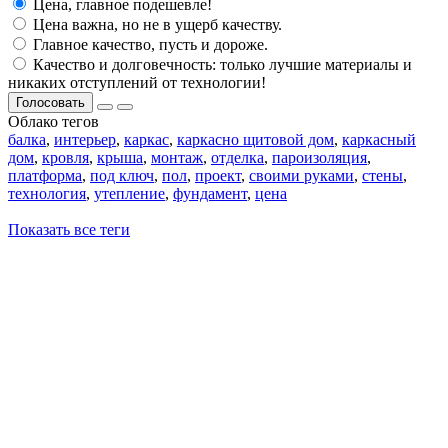
Цена, главное подешевле!
Цена важна, но не в ущерб качеству.
Главное качество, пусть и дороже.
Качество и долговечность: только лучшие материалы и
никаких отступлений от технологии!
Голосовать
Облако тегов
балка
,
интерьер
,
каркас
,
каркасно щитовой дом
,
каркасный
дом
,
кровля
,
крыша
,
монтаж
,
отделка
,
пароизоляция
,
платформа
,
под ключ
,
пол
,
проект
,
своими руками
,
стены
,
технология
,
утепление
,
фундамент
,
цена
Показать все теги