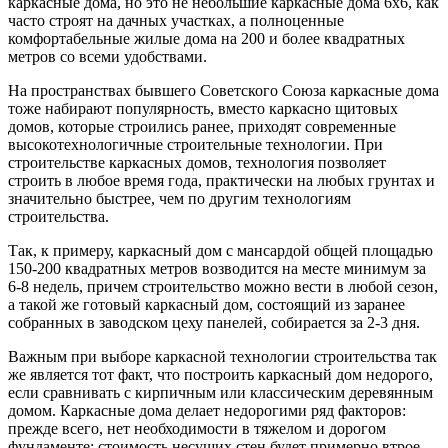
каркасные дома, но это не небольшие каркасные дома 6х6, как
часто строят на дачных участках, а полноценные
комфортабельные жилые дома на 200 и более квадратных
метров со всеми удобствами.
На пространствах бывшего Советского Союза каркасные дома
тоже набирают популярность, вместо каркасно щитовых
домов, которые строились ранее, приходят современные
высокотехнологичные строительные технологии. При
строительстве каркасных домов, технология позволяет
строить в любое время года, практически на любых грунтах и
значительно быстрее, чем по другим технологиям
строительства.
Так, к примеру, каркасный дом с мансардой общей площадью
150-200 квадратных метров возводится на месте минимум за
6-8 недель, причем строительство можно вести в любой сезон,
а такой же готовый каркасный дом, состоящий из заранее
собранных в заводском цеху панелей, собирается за 2-3 дня.
Важным при выборе каркасной технологии строительства так
же является тот факт, что построить каркасный дом недорого,
если сравнивать с кирпичным или классическим деревянным
домом. Каркасные дома делает недорогими ряд факторов:
прежде всего, нет необходимости в тяжелом и дорогом
фундаменте; стоимость несущих стен будет примерно втрое