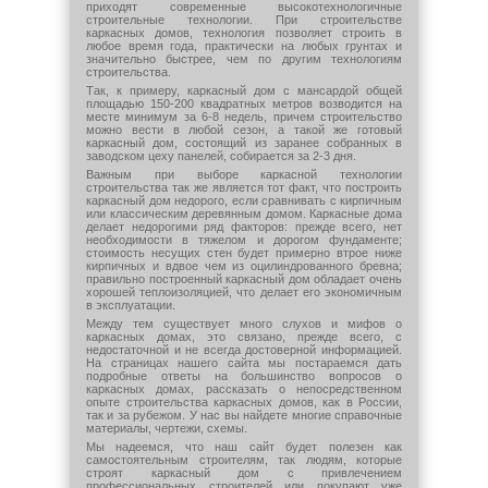
приходят современные высокотехнологичные
строительные технологии. При строительстве
каркасных домов, технология позволяет строить в
любое время года, практически на любых грунтах и
значительно быстрее, чем по другим технологиям
строительства.
Так, к примеру, каркасный дом с мансардой общей
площадью 150-200 квадратных метров возводится на
месте минимум за 6-8 недель, причем строительство
можно вести в любой сезон, а такой же готовый
каркасный дом, состоящий из заранее собранных в
заводском цеху панелей, собирается за 2-3 дня.
Важным при выборе каркасной технологии
строительства так же является тот факт, что построить
каркасный дом недорого, если сравнивать с кирпичным
или классическим деревянным домом. Каркасные дома
делает недорогими ряд факторов: прежде всего, нет
необходимости в тяжелом и дорогом фундаменте;
стоимость несущих стен будет примерно втрое ниже
кирпичных и вдвое чем из оцилиндрованного бревна;
правильно построенный каркасный дом обладает очень
хорошей теплоизоляцией, что делает его экономичным
в эксплуатации.
Между тем существует много слухов и мифов о
каркасных домах, это связано, прежде всего, с
недостаточной и не всегда достоверной информацией.
На страницах нашего сайта мы постараемся дать
подробные ответы на большинство вопросов о
каркасных домах, рассказать о непосредственном
опыте строительства каркасных домов, как в России,
так и за рубежом. У нас вы найдете многие справочные
материалы, чертежи, схемы.
Мы надеемся, что наш сайт будет полезен как
самостоятельным строителям, так людям, которые
строят каркасный дом с привлечением
профессиональных строителей или покупают уже