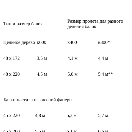
Размер пролета для разного
Тип и размер балок
деления балок
Цельное дерево
к600
к400
к300*
48 х 172
3,5 м
4,1 м
4,4 м
48 х 220
4,5 м
5,0 м
5,4 м**
Балки настила из клееной фанеры
45 х 220
4,8 м
5,3 м
5,7 м
45 х 260
5,5 м
6,1 м
6,6 м