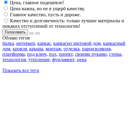
Цена, главное подешевле!
Цена важна, но не в ущерб качеству.
Главное качество, пусть и дороже.
Качество и долговечность: только лучшие материалы и
никаких отступлений от технологии!
Голосовать
Облако тегов
балка
,
интерьер
,
каркас
,
каркасно щитовой дом
,
каркасный
дом
,
кровля
,
крыша
,
монтаж
,
отделка
,
пароизоляция
,
платформа
,
под ключ
,
пол
,
проект
,
своими руками
,
стены
,
технология
,
утепление
,
фундамент
,
цена
Показать все теги