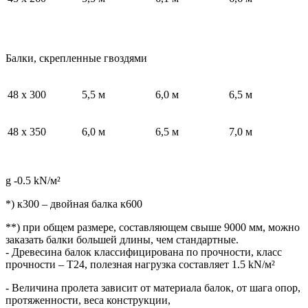
Балки, скрепленные гвоздями
48 х 300
5,5 м
6,0 м
6,5 м
48 х 350
6,0 м
6,5 м
7,0 м
g -0.5 kN/м²
*) к300 – двойная балка к600
**) при общем размере, составляющем свыше 9000 мм, можно
заказать балки большей длины, чем стандартные.
- Древесина балок классифицирована по прочности, класс
прочности – Т24, полезная нагрузка составляет 1.5 kN/м²
- Величина пролета зависит от материала балок, от шага опор,
протяженности, веса конструкции,