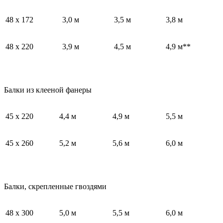
48 х 172
3,0 м
3,5 м
3,8 м
48 х 220
3,9 м
4,5 м
4,9 м**
Балки из клееной фанеры
45 х 220
4,4 м
4,9 м
5,5 м
45 х 260
5,2 м
5,6 м
6,0 м
Балки, скрепленные гвоздями
48 х 300
5,0 м
5,5 м
6,0 м