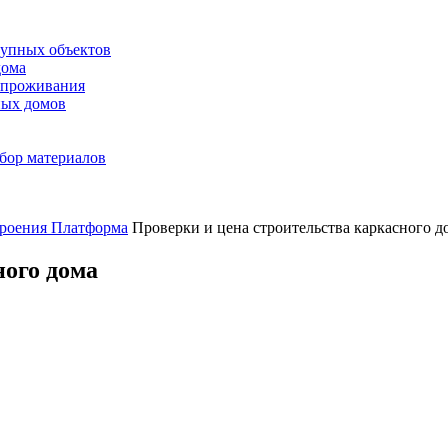
рупных объектов
дома
 проживания
ных домов
дбор материалов
троения Платформа
Проверки и цена строительства каркасного д
ного дома