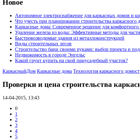
Новое
Автономное электроснабжение для каркасных домов и к
Что учесть при планировании строительства каркасного 
Каркасные дома: Современное решение для комфортного
Удаление железа из воды: Эффективные методы для част
Быстровозводимые здания из металлоконструкций
Виды строительных лесов
Строительство бани своими руками: выбор проекта и по
Недвижимость в городе Энгельс
Какой грунт купить на свой приусадебный участок?
КаркасныйДом
Каркасные дома
Технология каркасного домос
Проверки и цена строительства каркас
14-04-2015, 13:43
0
1
2
3
4
5