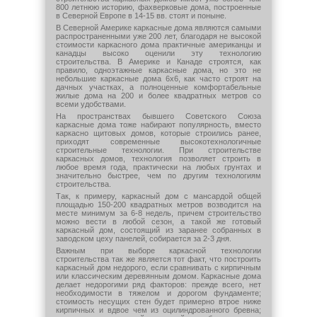
800 летнюю историю, фахверковые дома, построенные
в Северной Европе в 14-15 вв. стоят и поныне.
В Северной Америке каркасные дома являются самыми
распространенными уже 200 лет, благодаря не высокой
стоимости каркасного дома практичные американцы и
канадцы высоко оценили эту технологию
строительства. В Америке и Канаде строятся, как
правило, одноэтажные каркасные дома, но это не
небольшие каркасные дома 6х6, как часто строят на
дачных участках, а полноценные комфортабельные
жилые дома на 200 и более квадратных метров со
всеми удобствами.
На пространствах бывшего Советского Союза
каркасные дома тоже набирают популярность, вместо
каркасно щитовых домов, которые строились ранее,
приходят современные высокотехнологичные
строительные технологии. При строительстве
каркасных домов, технология позволяет строить в
любое время года, практически на любых грунтах и
значительно быстрее, чем по другим технологиям
строительства.
Так, к примеру, каркасный дом с мансардой общей
площадью 150-200 квадратных метров возводится на
месте минимум за 6-8 недель, причем строительство
можно вести в любой сезон, а такой же готовый
каркасный дом, состоящий из заранее собранных в
заводском цеху панелей, собирается за 2-3 дня.
Важным при выборе каркасной технологии
строительства так же является тот факт, что построить
каркасный дом недорого, если сравнивать с кирпичным
или классическим деревянным домом. Каркасные дома
делает недорогими ряд факторов: прежде всего, нет
необходимости в тяжелом и дорогом фундаменте;
стоимость несущих стен будет примерно втрое ниже
кирпичных и вдвое чем из оцилиндрованного бревна;