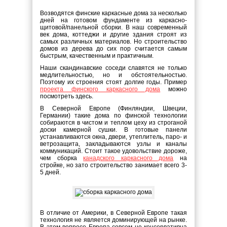
Возводятся финские каркасные дома за несколько
дней на готовом фундаменте из каркасно-
щитовой/панельной сборки. В наш современный
век дома, коттеджи и другие здания строят из
самых различных материалов. Но строительство
домов из дерева до сих пор считается самым
быстрым, качественным и практичным.
Наши скандинавские соседи славятся не только
медлительностью, но и обстоятельностью.
Поэтому их строения стоят долгие годы. Пример
проекта финского каркасного дома
можно
посмотреть здесь.
В Северной Европе (Финляндии, Швеции,
Германии) такие дома по финской технологии
собираются в чистом и теплом цеху из строганой
доски камерной сушки. В готовые панели
устанавливаются окна, двери, утеплитель, паро- и
ветрозащита, закладываются узлы и каналы
коммуникаций. Стоит такое удовольствие дороже,
чем сборка
канадского каркасного дома
на
стройке, но зато строительство занимает всего 3-
5 дней.
В отличие от Америки, в Северной Европе такая
технология не является доминирующей на рынке.