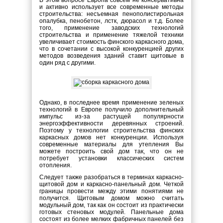
В этом вопросе Европа совсем не консервативна
и активно использует все современные методы
строительства: несъемная пенополистирольная
опалубка, пенобетон, лстк, дюрасол и т.д. Более
того, применение заводских технологий
строительства и применение тяжелой техники
увеличивает стоимость финского каркасного дома,
что в сочетании с высокой конкуренцией других
методов возведения зданий ставит щитовые в
один ряд с другими.
Однако, в последнее время применение зеленых
технологий в Европе получило дополнительный
импульс из-за растущей популярности
энергоэффективности деревянных строений.
Поэтому у технологии строительства финских
каркасных домов нет конкуренции. Используя
современные материалы для утепления Вы
можете построить свой дом так, что он не
потребует установки классических систем
отопления.
Следует также разобраться в терминах каркасно-
щитовой дом и каркасно-панельный дом. Четкой
границы провести между этими понятиями не
получится. Щитовым домом можно считать
модульный дом, так как он состоит из практически
готовых стеновых модулей. Панельные дома
состоят из более мелких фабричных панелей без