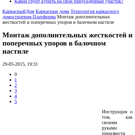
Какой грунт купить на свой приусадебный участок?
КаркасныйДом
Каркасные дома
Технология каркасного
домостроения Платформа
Монтаж дополнительных
жесткостей и поперечных упоров в балочном настиле
Монтаж дополнительных жесткостей и
поперечных упоров в балочном
настиле
29-05-2015, 19:31
0
1
2
3
4
5
Инструкция о
том, как
своими
руками
произвести