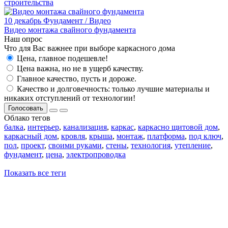
строительства
10 декабрь
Фундамент / Видео
Видео монтажа свайного фундамента
Наш опрос
Что для Вас важнее при выборе каркасного дома
Цена, главное подешевле!
Цена важна, но не в ущерб качеству.
Главное качество, пусть и дороже.
Качество и долговечность: только лучшие материалы и
никаких отступлений от технологии!
Голосовать
Облако тегов
балка
,
интерьер
,
канализация
,
каркас
,
каркасно щитовой дом
,
каркасный дом
,
кровля
,
крыша
,
монтаж
,
платформа
,
под ключ
,
пол
,
проект
,
своими руками
,
стены
,
технология
,
утепление
,
фундамент
,
цена
,
электропроводка
Показать все теги