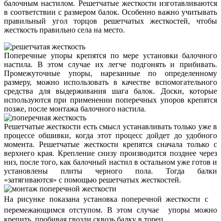
балочным настилом. Решетчатые жесткости изготавливаются
в соответствии с размером балок. Особенно важно учитывать
правильный угол торцов решетчатых жесткостей, чтобы
жесткость правильно села на место.
Поперечные упоры крепятся по мере установки балочного
настила. В этом случае их легче подгонять и прибивать.
Промежуточные упоры, нарезанные по определенному
размеру, можно использовать в качестве вспомогательного
средства для выдерживания шага балок. Доски, которые
используются при применении поперечных упоров крепятся
позже, после монтажа балочного настила.
Решетчатые жесткости есть смысл устанавливать только уже в
процессе обшивки, когда этот процесс дойдет до удобного
момента. Решетчатые жесткости крепятся сначала только с
верхнего края. Крепление снизу производится позднее через
низ, после того, как балочный настил в остальном уже готов и
установлены плиты черного пола. Тогда балки
«затягиваются» с помощью решетчатых жесткостей.
На рисунке показана установка поперечной жесткости с
перемежающимся отступом. В этом случае упоры можно
крепить, пробивая гвозди сквозь балку в торец.