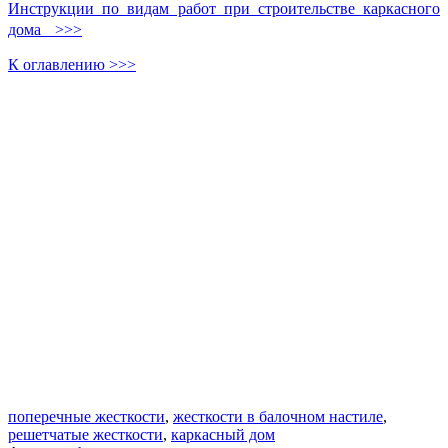
Инструкции по видам работ при строительстве каркасного
дома >>>
К оглавлению >>>
поперечные жесткости
,
жесткости в балочном настиле
,
решетчатые жесткости
,
каркасный дом