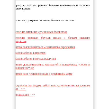
На рисунке показан принцип обшивки, при котором не остается
лишних кусков.
Другие инструкции по монтажу балочного настила:
Крепление основных деревянных балок пола
Крепление опорных брусьев наката к балкам нижнего
перекрытия
Монтаж балок нижнего и межэтажного перекрытия
Установка балок в проемах
Установка балок в местах выступов
Монтаж дополнительных жесткостей и поперечных упоров в
балочном настиле
Монтаж плит чернового пола в деревянном доме
Инструкции по видам работ при строительстве каркасного
дома >>>
К оглавлению >>>