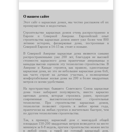
О нашем сайте
Этот сайт о каркасных домах, мы честно расскажем об их
преимуществах и недостатках.
Строительство каркасных домов очень распространено в
Европе и Северной Америке. Европейский опыт
строительства каркасных домов имеет уже более чем 800
летнюю историю, фахверковые дома, построенные в
Северной Европе в 14-15 вв. стоят и поныне.
В Северной Америке каркасные дома являются самыми
распространенными уже 200 лет, благодаря не высокой
стоимости каркасного дома практичные американцы и
канадцы высоко оценили эту технологию строительства. В
Америке и Канаде строятся, как правило, одноэтажные
каркасные дома, но это не небольшие каркасные дома 6х6,
как часто строят на дачных участках, а полноценные
комфортабельные жилые дома на 200 и более квадратных
метров со всеми удобствами.
На пространствах бывшего Советского Союза каркасные
дома тоже набирают популярность, вместо каркасно
щитовых домов, которые строились ранее, приходят
современные высокотехнологичные строительные
технологии. При строительстве каркасных домов,
технология позволяет строить в любое время года,
практически на любых грунтах и значительно быстрее, чем
по другим технологиям строительства.
Так, к примеру, каркасный дом с мансардой общей
площадью 150-200 квадратных метров возводится на месте
минимум за 6-8 недель, причем строительство можно вести
в любой сезон, а такой же готовый каркасный дом,