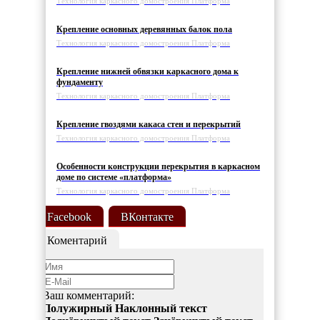
Технология каркасного домостроения Платформа
Крепление основных деревянных балок пола
Технология каркасного домостроения Платформа
Крепление нижней обвязки каркасного дома к
фундаменту
Технология каркасного домостроения Платформа
Крепление гвоздями какаса стен и перекрытий
Технология каркасного домостроения Платформа
Особенности конструкции перекрытия в каркасном
доме по системе «платформа»
Технология каркасного домостроения Платформа
Facebook
ВКонтакте
Коментарий
Ваш комментарий:
Полужирный
Наклонный текст