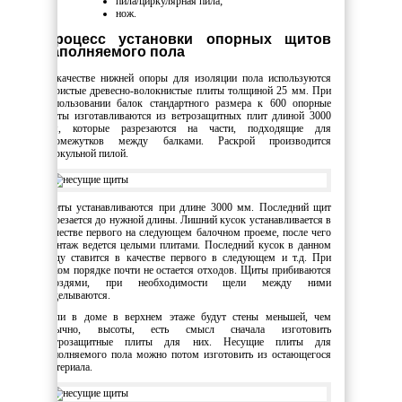
пила/циркулярная пила;
нож.
Процесс установки опорных щитов
заполняемого пола
В качестве нижней опоры для изоляции пола используются
пористые древесно-волокнистые плиты толщиной 25 мм. При
использовании балок стандартного размера к 600 опорные
щиты изготавливаются из ветрозащитных плит длиной 3000
мм, которые разрезаются на части, подходящие для
промежутков между балками. Раскрой производится
циркульной пилой.
Щиты устанавливаются при длине 3000 мм. Последний щит
обрезается до нужной длины. Лишний кусок устанавливается в
качестве первого на следующем балочном проеме, после чего
монтаж ведется целыми плитами. Последний кусок в данном
ряду ставится в качестве первого в следующем и т.д. При
таком порядке почти не остается отходов. Щиты прибиваются
гвоздями, при необходимости щели между ними
заделываются.
Если в доме в верхнем этаже будут стены меньшей, чем
обычно, высоты, есть смысл сначала изготовить
ветрозащитные плиты для них. Несущие плиты для
заполняемого пола можно потом изготовить из остающегося
материала.