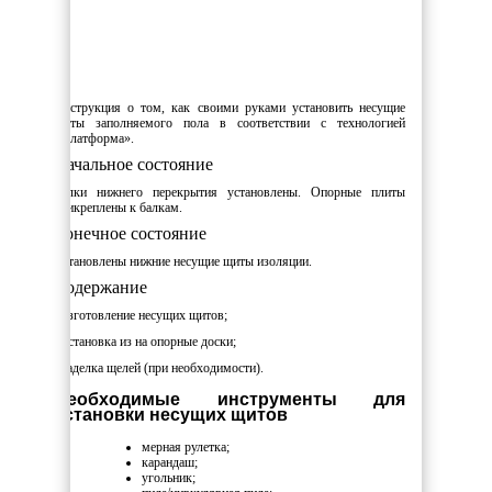
Инструкция о том, как своими руками установить несущие
щиты заполняемого пола в соответствии с технологией
«Платформа».
Начальное состояние
Балки нижнего перекрытия установлены. Опорные плиты
прикреплены к балкам.
Конечное состояние
Установлены нижние несущие щиты изоляции.
Содержание
- изготовление несущих щитов;
- установка из на опорные доски;
- заделка щелей (при необходимости).
Необходимые инструменты для
установки несущих щитов
мерная рулетка;
карандаш;
угольник;