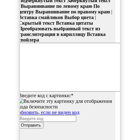
Подчёркнутый текст
Зачёркнутый текст
|
Выравнивание по левому краю
По
центру
Выравнивание по правому краю
|
Вставка смайликов
Выбор цвета
|
Скрытый текст
Вставка цитаты
Преобразовать выбранный текст из
транслитерации в кириллицу
Вставка
спойлера
Введите код с картинки:
*
обновить, если не виден код
Отправить