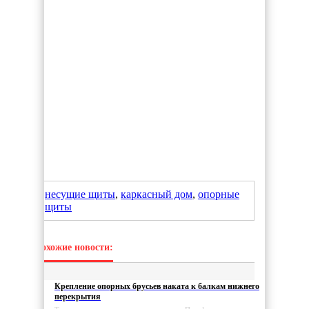
несущие щиты
,
каркасный дом
,
опорные
щиты
Похожие новости:
Крепление опорных брусьев наката к балкам нижнего
перекрытия