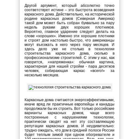
Другой аргумент, который абсолютно точно
соответствует истине – это быстрота возведения
каркасного дома. Действительно, на исторической
родине каркасных домов (Северная Америка)
такой дом может быть собран буквально за пару
недель руками двух хороших плотников.
Вероятно, главное ударение следует делать на
слове «хороших». Именно эти хорошие плотники
и строят дом настолько быстро, что американцы
могут въезжать в него через пару месяцев. И
здесь дело уже не столько в технологии
строительства каркасного дома, сколько в
профессионализме строителей. С этим у нас, как
говорится, «напряженка»: обычная картина,
характерная для нашей стройки - пара десятков
человек, собирающая каркас «всего!» за
несколько месяцев.
Каркасные дома считаются энергоэффективными,
иначе вряд ли практичные европейцы и канадцы
продолжали бы их строить. Вот только российские
варианты каркасных домов, чаще всего
построенные с нарушениями технологии,
практически сводят на нет эту составляющую
репутации каркасных домов. И неудивительно:
трудно ожидать, что дом в средней полосе России
будет теплым зимой при одном обогревателе и