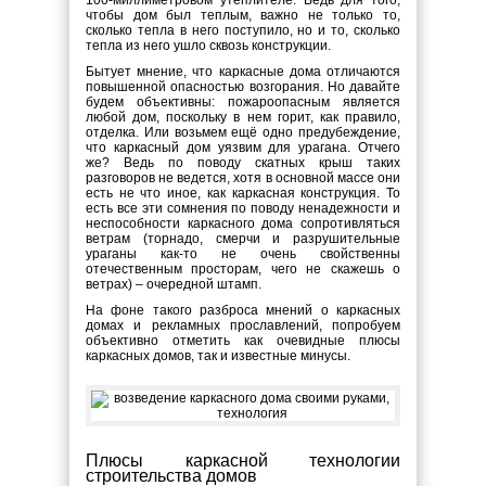
100-миллиметровом утеплителе. Ведь для того,
чтобы дом был теплым, важно не только то,
сколько тепла в него поступило, но и то, сколько
тепла из него ушло сквозь конструкции.
Бытует мнение, что каркасные дома отличаются
повышенной опасностью возгорания. Но давайте
будем объективны: пожароопасным является
любой дом, поскольку в нем горит, как правило,
отделка. Или возьмем ещё одно предубеждение,
что каркасный дом уязвим для урагана. Отчего
же? Ведь по поводу скатных крыш таких
разговоров не ведется, хотя в основной массе они
есть не что иное, как каркасная конструкция. То
есть все эти сомнения по поводу ненадежности и
неспособности каркасного дома сопротивляться
ветрам (торнадо, смерчи и разрушительные
ураганы как-то не очень свойственны
отечественным просторам, чего не скажешь о
ветрах) – очередной штамп.
На фоне такого разброса мнений о каркасных
домах и рекламных прославлений, попробуем
объективно отметить как очевидные плюсы
каркасных домов, так и известные минусы.
Плюсы каркасной технологии
строительства домов