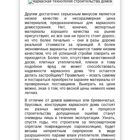
Другим достаточно серьезным минусом является
низкое качество и несоразмерная цена
материалов, предназначенных для каркасного
домостроения. Нет, конечно, экспортные
материалы хорошего качества на рынке
присутствуют, но все они не просто стоят дорого,
но что более печально – они в разы дороже
реальной стоимости за границей. А более
экономичные варианты отличаются таким низким
качеством, что об успешной стройке говорить не
приходится. Более того, отсутствие качественной
доски, плитных утеплителей, пленок и тому
подобное вряд ли может способствовать
надежности каркасного дома. Что остается
делать застройщику? Правильно – искать самому
и постараться приобрести заранее материалы от
проверенных поставщиков. Выиграть на цене
можно, зная о том, что весной цены немного ниже
летних.
В отличие от домов каменных или бревенчатых,
брусовых, конструкции каркасного дома состоят
из разных материалов и в процессе
строительства допущенные ошибки станут
очевидны лишь в течение эксплуатации. Узнать,
спустя годы, что строители за гипсокартоном
спрятали поврежденную пароизоляцию, будет
весьма неприятным сюрпризом в виде
разрушенного парами влаги утеплителя. Именно
поэтому следует осуществлять своевременно