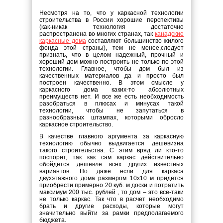
Несмотря на то, что у каркасной технологии
строительства в России хорошие перспективы
(как-никак технология достаточно
распространена во многих странах, так
канадские
каркасные дома
составляют большинство жилого
фонда этой страны), тем не менее,следует
признать, что в целом надежный, прочный и
хороший дом можно построить не только по этой
технологии. Главное, чтобы дом был из
качественных материалов да и просто был
построен качественно. В этом смысле у
каркасного дома каких-то абсолютных
преимуществ нет. И все же есть необходимость
разобраться в плюсах и минусах такой
технологии, чтобы не запутаться в
разнообразных штампах, которыми обросло
каркасное строительство.
В качестве главного аргумента за каркасную
технологию обычно выдвигается дешевизна
такого строительства. С этим вряд ли кто-то
поспорит, так как сам каркас действительно
обойдется дешевле всех других известных
вариантов. Но даже если для каркаса
двухэтажного дома размером 10х10 м придется
приобрести примерно 20 куб. м доски и потратить
максимум 200 тыс. рублей , то дом – это все-таки
не только каркас. Так что в расчет необходимо
брать и другие расходы, которые могут
значительно выйти за рамки предполагаемого
бюджета.