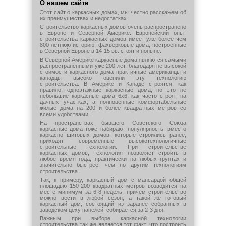
О нашем сайте
Этот сайт о каркасных домах, мы честно расскажем об
их преимуществах и недостатках.
Строительство каркасных домов очень распространено
в Европе и Северной Америке. Европейский опыт
строительства каркасных домов имеет уже более чем
800 летнюю историю, фахверковые дома, построенные
в Северной Европе в 14-15 вв. стоят и поныне.
В Северной Америке каркасные дома являются самыми
распространенными уже 200 лет, благодаря не высокой
стоимости каркасного дома практичные американцы и
канадцы высоко оценили эту технологию
строительства. В Америке и Канаде строятся, как
правило, одноэтажные каркасные дома, но это не
небольшие каркасные дома 6х6, как часто строят на
дачных участках, а полноценные комфортабельные
жилые дома на 200 и более квадратных метров со
всеми удобствами.
На пространствах бывшего Советского Союза
каркасные дома тоже набирают популярность, вместо
каркасно щитовых домов, которые строились ранее,
приходят современные высокотехнологичные
строительные технологии. При строительстве
каркасных домов, технология позволяет строить в
любое время года, практически на любых грунтах и
значительно быстрее, чем по другим технологиям
строительства.
Так, к примеру, каркасный дом с мансардой общей
площадью 150-200 квадратных метров возводится на
месте минимум за 6-8 недель, причем строительство
можно вести в любой сезон, а такой же готовый
каркасный дом, состоящий из заранее собранных в
заводском цеху панелей, собирается за 2-3 дня.
Важным при выборе каркасной технологии
строительства так же является тот факт, что построить