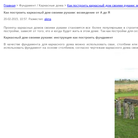
Главная
> Фундамент / Каркасные дома >
Как построить каркасный дом своими руками: 
Как построить каркасный дом своими руками: возведение от А до Я
20-02-2015, 10:57. Разместил:
alena
Проекты каркасных домов своими руками становятся все более популярными в строит
постройки, зависят от того, кто и когда будет жить в этом доме. Так как постройки для
Каркасный дом своими руками: инструкция как построить фундамент
В качестве фундамента для каркасного дома можно использовать сваи, столбики ил
использовать фундамент на основе столбиков, согласно чертежам каркасного дома свои