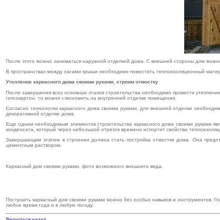
После этого можно заниматься наружной отделкой дома. С внешней стороны дом можно
В пространствах между лагами крыши необходимо поместить теплоизоляционный матер
Утепление каркасного дома своими руками, строим отмостку
После завершения всех основных этапов строительства необходимо провести утепление 
гипсокартон, то можно сэкономить на внутренней отделке помещения.
Согласно технологии каркасного дома своими руками, для внешней отделки необходимо
декоративной отделке дома.
Еще одним необходимым элементов строительства каркасного дома своими руками явля
конденсата, который через небольшой отрезок времени испортит свойства теплоизоляц
Завершающим этапом в строении должна стать постройка отмостки дома. Она предот
цементным раствором.
Каркасный дом своими руками, фото возможного внешнего вида.
Построить каркасный дом своими руками можно без особых навыков и инструментов. Г
любое время года и в любую погоду.
Вернуться назад