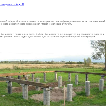
возведение от А до Я
ельной сфере благодаря легкости конструкции, многофункциональности и относительно
 сезонного и постоянного проживания имеют некоторые отличия.
и фундамент ленточного типа. Выбор фундамента основывается на этажности здания и с
ми руками. Этого будет достаточно для создания надежной опорной конструкции.