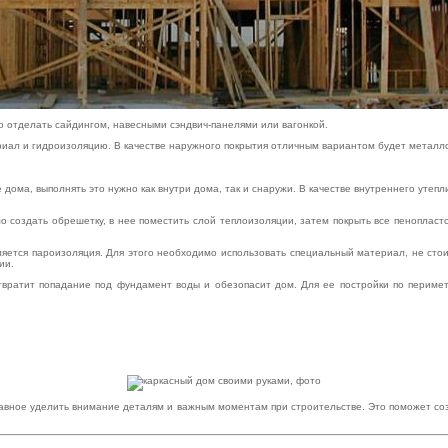
 отделать сайдингом, навесными сэндвич-панелями или вагонкой.
иал и гидроизоляцию. В качестве наружного покрытия отличным вариантом будет метал
дома, выполнять это нужно как внутри дома, так и снаружи. В качестве внутреннего утеп
 создать обрешетку, в нее поместить слой теплоизоляции, затем покрыть все пенопласт
ется пароизоляция. Для этого необходимо использовать специальный материал, не стоит
ии.
вратит попадание под фундамент воды и обезопасит дом. Для ее постройки по периме
лавное уделить внимание деталям и важным моментам при строительстве. Это поможет со