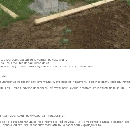
 1,5 метров (зависит от глубины промерзания).
оло 150 штук для небольшого дома.
лбиком и грунтом песком и щебнем, и тщательно все утрамбовать.
отам.
с легкостью провести самостоятельно, это позволит тщательно отслеживать уровень устан
один раз. Даже в случае неправильной установки, лучше оставить ее в таком положении, 
о.
риал имеет свои преимущества и недостатки.
асы легко собираются даже без посторонней помощи. И не требуют больших затрат вре
 небольшой вес, что позволяет сэкономить на возведении фундамента.