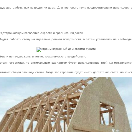
едующие работы при возведении дома. Для чернового пола предпочтительно использовать
редотвращающем появление сырости и прогнивания досок.
будет собрать стену на идеально ровной поверхности, а затем установить на необходи
йкие и не подвержены влиянию механического воздействия.
остоянного жилья, то оптимальным вариантом будет использование тройных металлопла
нтов от общей площади стены. Тогда это строение будет иметь достаточно света, но конст