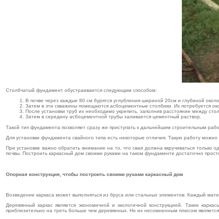
Столбчатый фундамент обустраивается следующим способом:
В почве через каждые 80 см бурятся углубления шириной 20см и глубиной около
Затем в эти скважины помещаются асбоцементные столбики. Их потребуется ок
После установки труб их необходимо укрепить, заполнив расстояние между сто
Затем в середину асбоцементной трубы заливается цементный раствор.
Такой тип фундамента позволяет сразу же приступать к дальнейшим строительным раб
Для установки фундамента свайного типа есть некоторые отличия. Такую работу можно 
При установке важно обратить внимание на то, что свая должна вкручиваться только 
почвы. Построить каркасный дом своими руками на таком фундаменте достаточно прост
Опорная конструкция, чтобы построить своими руками каркасный дом
Возведение каркаса может выполняться из бруса или стальных элементов. Каждый мате
Деревянный каркас является экономичной и экологичной конструкцией. Такие карк
приблизительно на треть больше чем деревянных. Но их несомненным плюсом является