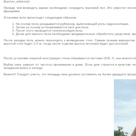
{banner_adsense}
Прежде чем возводить каркас необходимо соорудить черновой пол. Это упростит посл
функциями.
Установка пола происходит следующим образом:
На основу пола укладывается рубероид, выполняющий роль гидроизоляции.
Затем на основу устанавливаются лаги для пола.
После этого проводится теплоизоляция пола.
Доски для черного пола необходимо предварительно обработать средством, п
После укладки пола можно переходить к возведению стен. Самым лучшим вариантом 
высотой стен будет 2,5 м, тогда после отделки высота потолков будет достаточной.
После установки опорной конструкции стены обшиваются листами ОСБ -3, они влагосто
Выбор окна зависит от частоты проживания в доме. Если дом строится в качестве п
попадания влаги и холода.
Важно!!! Следует учесть, что площадь окна должна составлять не более двадцати проце