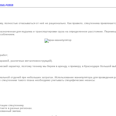
сных домов
му, полностью отказываться от неё не рационально. Как правило, спецтехника привлекаетс
едназначенная для подъема и транспортировки груза на определенное расстояние. Перем
особлением.
работ;
гаражей, различных металлоконструкций).
еский характер, поэтому технику мы берем в аренду, к примеру, в Краснодаре большой в
мальной отдачей при небольших затратах. Использование манипулятора для проведения р
ре спецтехники такого плана необходимо учитывать специфические нюансы:
тации спецтехнику.
таете в разных регионах.
рованный экипаж.