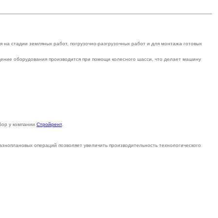
я на стадии земляных работ, погрузочно-разгрузочных работ и для монтажа готовых
ещение оборудования производится при помощи колесного шасси, что делает машину
ыбор у компании
Стройрент
.
азноплановых операций позволяет увеличить производительность технологического