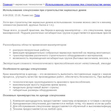
Главная
> каркасные технологии >
Использование спецтехники при строительстве карка
Использование спецтехники при строительстве каркасных домов
4-04-2019, 15:16. Разместил:
Tima
Хотя при строительстве каркасных домов использование техники можно свести к миниму
элементов (панелей, крупных балок и т.п.).
Чаще всего, в нашей практике, мы берем в аренду манипулятор – это спецтехника, пр
маневренной. Подъем различных негабаритных грузов осуществляется крановым присп
Разнообразны области применения манипуляторов:
разгрузо-погрузочные работы;
фиксация предварительно собранных каркасных панелей на период монтажных 
транспортировка различного строительного оборудования и материалов;
возможность перемещения негабаритных грузов (бытовых вагончиков, киосков, 
Эксплуатация сложного технологического приспособления носит непостоянный, эпизодич
Особенности аренды спецтехники
Кран манипулятор в аренду – это возможность выполнить поставленные задачи с макси
процесса, улучшить качество производимых работ, обеспечить безопасность. При выбо
технологическую грузоподъемность кранового приспособления;
максимальную высоту подъема крюка крана;
предельно допустимый вылет стрелы;
габаритные размеры оборудования.
Основные преимущества по аренде спецтехники
Компания арендодатель предоставляет заказчику исправную и готовую к эксплуа
Арендованная спецтехника доставляется в любую точку, что важно если вы рабо
Для обслуживания спецтехники предоставляется обученный и высококвалифици
Техника предоставляется на любой срок.