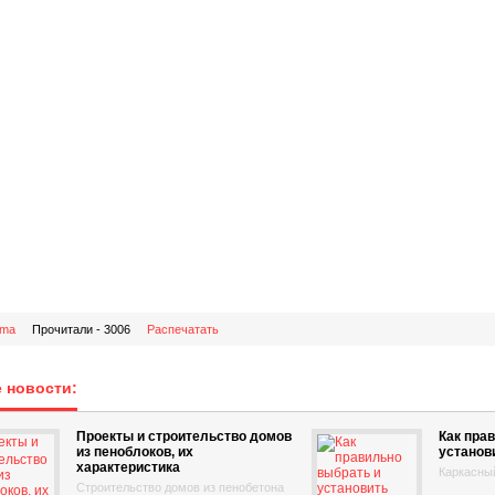
ima
Прочитали - 3006
Распечатать
 новости:
Проекты и строительство домов
Как пра
из пеноблоков, их
установ
характеристика
Каркасны
Строительство домов из пенобетона