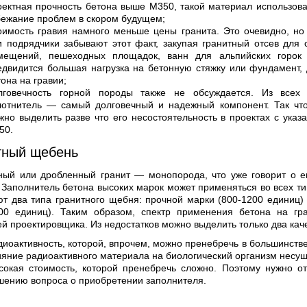
оектная прочность бетона выше М350, такой материал использова
бежание проблем в скором будущем;
оимость гравия намного меньше цены гранита. Это очевидно, н
и подрядчики забывают этот факт, закупая гранитный отсев для с
мещений, пешеходных площадок, ванн для альпийских горок 
едвидится большая нагрузка на бетонную стяжку или фундамент,
она на гравии;
лговечность горной породы также не обсуждается. Из всех 
лотнитель — самый долговечный и надежный компонент. Так что
жно выделить разве что его несостоятельность в проектах с указ
50.
тный щебень
ный или дробленный гранит — монопорода, что уже говорит о е
 Заполнитель бетона высоких марок может применяться во всех ти
т два типа гранитного щебня: прочной марки (800-1200 единиц)
600 единиц). Таким образом, спектр применения бетона на гра
й проектировщика. Из недостатков можно выделить только два кач
диоактивность, которой, впрочем, можно пренебречь в большинств
ияние радиоактивного материала на биологический организм несу
сокая стоимость, которой пренебречь сложно. Поэтому нужно от
шению вопроса о приобретении заполнителя.