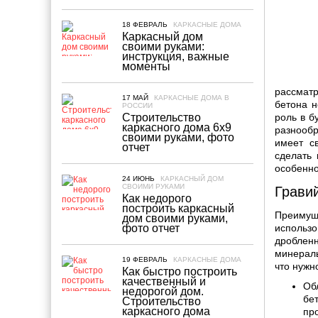
Какой грунт купить на свой пр
18 ФЕВРАЛЬ
КАРКАСНЫЕ ДОМА
Каркасный дом
своими руками:
инструкция, важные
моменты
рассматр
17 МАЙ
КАРКАСНЫЕ ДОМА В
бетона н
РОССИИ
Строительство
роль в б
каркасного дома 6х9
разнооб
своими руками, фото
имеет с
отчет
сделать 
особенно
24 ИЮНЬ
КАРКАСНЫЙ ДОМ
СВОИМИ РУКАМИ
Грави
Как недорого
построить каркасный
Преимущ
дом своими руками,
фото отчет
использо
дробленн
минералы
19 ФЕВРАЛЬ
КАРКАСНЫЕ ДОМА
что нужн
Как быстро построить
качественный и
Об
недорогой дом.
бе
Строительство
каркасного дома
пр