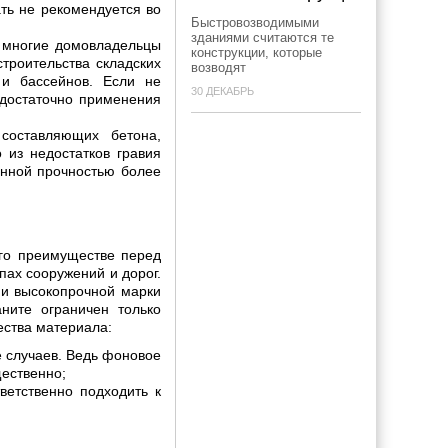
ть не рекомендуется во
Быстровозводимыми
зданиями считаются те
о многие домовладельцы
конструкции, которые
троительства складских
возводят
и бассейнов. Если не
30 ДЕКАБРЬ
 достаточно применения
составляющих бетона,
 из недостатков гравия
анной прочностью более
го преимуществе перед
пах сооружений и дорог.
 и высокопрочной марки
ните ограничен только
ества материала:
е случаев. Ведь фоновое
щественно;
ветственно подходить к