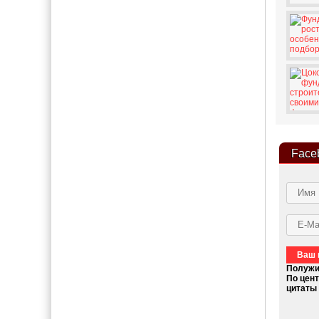
Face
Ваш 
Полуж
По цен
цитаты