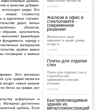
 известняковый щебень.
недостатках бетона на
няк в качестве добавки-
15 ИЮНЬ
 используют редко. Его
ь, низкая стоимость)
Жалюзи в офис в
м в единичных случаях.
стеклопакете -
тельстве дорог, жилых
современное
ленных объектов,
решение!
м образом, заполнитель
 и выполняет важнейшую
Жалюзи все чаще
и фундамента, наряду с
заменяют в наших домах
шторы и
ечисленных материалов
тельства крайне важно
12 МАРТ
 мы поговорим о важных
Плиты для отделки
стен
Плиты для отделки стен в
времен. Этот материал
строительстве
ей сути гравий является
применяются весьма
ав входят самые разные
успешно.
ти бетон на гравии, вот
30 ИЮЛЬ
тельства асфальтных и
Быстровозводимые
в. Материал достаточно
здания из
металлоконструкций
гранитный щебень. Если