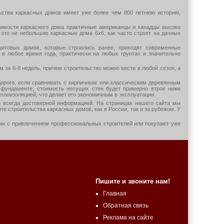
ьства каркасных домов имеет уже более чем 800 летнюю историю,
имости каркасного дома практичные американцы и канадцы высоко
 это не небольшие каркасные дома 6х6, как часто строят на дачных
щитовых домов, которые строились ранее, приходят современные
 в любое время года, практически на любых грунтах и значительно
 за 6-8 недель, причем строительство можно вести в любой сезон, а
едорого, если сравнивать с кирпичным или классическим деревянным
 фундаменте; стоимость несущих стен будет примерно втрое ниже
плоизоляцией, что делает его экономичным в эксплуатации.
е всегда достоверной информацией. На страницах нашего сайта мы
 строительства каркасных домов, как в России, так и за рубежом. У
дом с привлечением профессиональных строителей или покупают уже
Пишите и звоните нам!
Главная
Обратная связь
Реклама на сайте