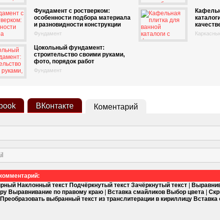
Фундамент с ростверком:
Кафельн
особенности подбора материала
каталоги
и разновидности конструкции
качеств
Фундамент
Каркасны
Цокольный фундамент:
строительство своими руками,
фото, порядок работ
Фундамент
book
ВКонтакте
Коментарий
комментарий:
ирный
Наклонный текст
Подчёркнутый текст
Зачёркнутый текст
|
Выравнив
тру
Выравнивание по правому краю
|
Вставка смайликов
Выбор цвета
|
Скр
Преобразовать выбранный текст из транслитерации в кириллицу
Вставка 