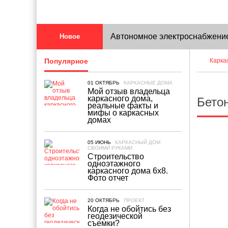
Автономное электроснабжение
Новое
Популярное
Карка
Что учесть при планировании 
01 ОКТЯБРЬ
КАРКАСНЫЕ ДОМА
Каркасные дома: Современно
Мой отзыв владельца
каркасного дома,
Бетон
реальные факты и
мифы о каркасных
Удаление железа из воды: Эф
домах
Быстровозводимые здания из 
05 ИЮНЬ
КАРКАСНЫЙ ДОМ
СВОИМИ РУКАМИ
Строительство
одноэтажного
Виды строительных лесов
каркасного дома 6х8.
Фото отчет
Строительство бани своими ру
20 ОКТЯБРЬ
ПРОЕКТ
Когда не обойтись без
Недвижимость в городе Энгел
геодезической
съемки?