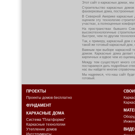
Этот сайт о каркасных домах, мы
Строительство каркасных домов
фахверковые дома, построенные в
В Северной Америке каркасные 
оценили эту технологию строител
участках, а полноценные комфорт
На пространствах бывшего Сов
высокотехнологичные строительн
быстрее, чем по другим технолог
Так, к примеру, каркасный дом с
такой же готовый каркасный дом, 
Важным при выборе каркасной те
домом. Каркасные дома делает 
кирпичных и вдвое чем из оцилин
Между тем существует много слу
постараемся дать подробные отве
нас вы найдете многие справочны
Мы надеемся, что наш сайт буде
готовый.
ПРОЕКТЫ
СВОИ
Проекты домов бесплатно
Карка
Карка
ФУНДАМЕНТ
МАТЕ
КАРКАСНЫЕ ДОМА
Обору
Система "Платформа"
Инжен
Каркасные технологии
ВИДЕ
Утепление домов
Интструменты