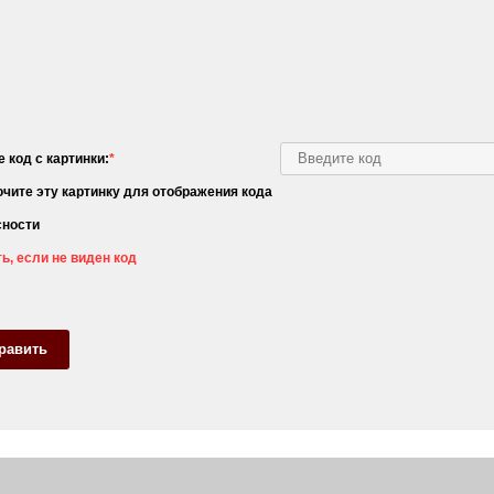
 код с картинки:
*
ь, если не виден код
равить