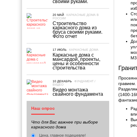
своими руками.
пр
из
Ст
20 МАЙ
КАРКАСНЫЕ ДОМА В
РОССИИ
ил
Строительство
по
каркасного дома из
пр
бруса своими руками.
бет
Фото отчет
До
уп
17 ИЮЛЬ
КАРКАСНЫЕ ДОМА
мо
Каркасные дома с
М3
мансардой, проекты,
цены и особенности
Грани
строительства
Просеян
10 ДЕКАБРЬ
ФУНДАМЕНТ /
гравием.
ВИДЕО
Разделяю
Видео монтажа
свайного фундамента
(1400-1
фантазие
Наш опрос
Ра
вл
Вы
Что для Вас важнее при выборе
ре
каркасного дома
Цена, главное подешевле!