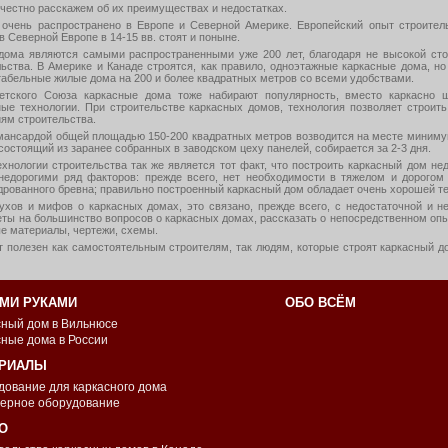
 честно расскажем об их преимуществах и недостатках.
 очень распространено в Европе и Северной Америке. Европейский опыт строител
 Северной Европе в 14-15 вв. стоят и поныне.
дома являются самыми распространенными уже 200 лет, благодаря не высокой сто
ьства. В Америке и Канаде строятся, как правило, одноэтажные каркасные дома, но
абельные жилые дома на 200 и более квадратных метров со всеми удобствами.
етского Союза каркасные дома тоже набирают популярность, вместо каркасно 
ые технологии. При строительстве каркасных домов, технология позволяет строить
иям строительства.
 мансардой общей площадью 150-200 квадратных метров возводится на месте минимум
состоящий из заранее собранных в заводском цеху панелей, собирается за 2-3 дня.
хнологии строительства так же является тот факт, что построить каркасный дом н
недорогими ряд факторов: прежде всего, нет необходимости в тяжелом и дорогом
дрованного бревна; правильно построенный каркасный дом обладает очень хорошей те
хов и мифов о каркасных домах, это связано, прежде всего, с недостаточной и н
ты на большинство вопросов о каркасных домах, рассказать о непосредственном опыте
е материалы, чертежи, схемы.
т полезен как самостоятельным строителям, так людям, которые строят каркасный 
МИ РУКАМИ
ОБО ВСЁМ
сный дом в Вильнюсе
сные дома в России
РИАЛЫ
дование для каркасного дома
ерное оборудование
О