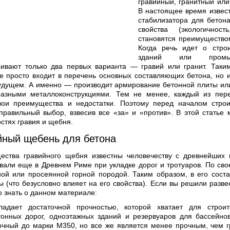
гравийный, гранитный или
В настоящее время извест
иусадебный участок?
стабилизатора для бетона
свойства (экологичност
становятся преимущество
Когда речь идет о строи
зданий или промыш
ивают только два первых варианта — гравий или гранит. Таки
е просто входит в перечень основных составляющих бетона, но
удущем. А именно — производит армирование бетонной плиты ил
разными металлоконструкциями. Тем не менее, каждый из пер
вои преимущества и недостатки. Поэтому перед началом строи
правильный выбор, взвесив все «за» и «против». В этой статье
стях гравия и щебня.
йный щебень для бетона
ества гравийного щебня известны человечеству с древнейших 
вали еще в Древнем Риме при укладке дорог и тротуаров. По сво
ой или просеянной горной породой. Таким образом, в его сост
 (что безусловно влияет на его свойства). Если вы решили развес
о знать о данном материале:
ладает достаточной прочностью, которой хватает для строи
тонных дорог, одноэтажных зданий и резервуаров для бассейно
очный до марки М350, но все же является менее прочным, чем 