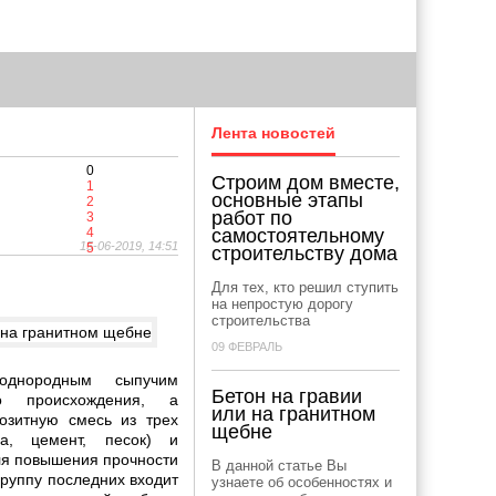
Лента новостей
0
Строим дом вместе,
1
основные этапы
2
работ по
3
4
самостоятельному
15-06-2019, 14:51
5
строительству дома
Для тех, кто решил ступить
на непростую дорогу
строительства
09 ФЕВРАЛЬ
однородным сыпучим
Бетон на гравии
о происхождения, а
или на гранитном
озитную смесь из трех
щебне
а, цемент, песок) и
ля повышения прочности
В данной статье Вы
группу последних входит
узнаете об особенностях и