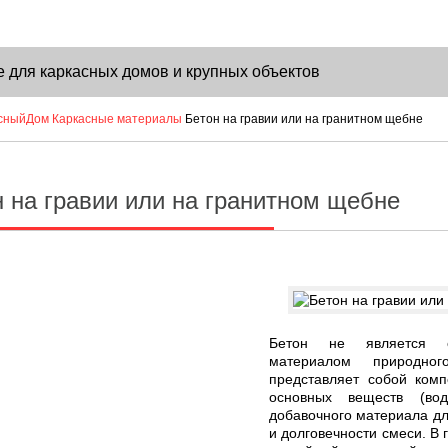
 для каркасных домов и крупных объектов
сныйДом
Каркасные материалы
Бетон на гравии или на гранитном щебне
строительства каркасного дома
е решение для комфортного проживания
 на гравии или на гранитном щебне
фективные методы для частных домов
металлоконструкций
Бетон не является 
материалом природног
ками: выбор проекта и подбор материалов
представляет собой комп
основных веществ (вод
добавочного материала д
ьс
и долговечности смеси. В 