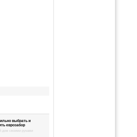
вильно выбрать и
ить еврозабор
й дом своими руками