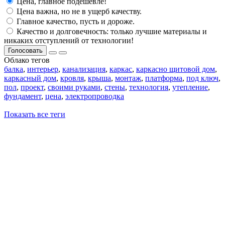
Цена, главное подешевле!
Цена важна, но не в ущерб качеству.
Главное качество, пусть и дороже.
Качество и долговечность: только лучшие материалы и
никаких отступлений от технологии!
Голосовать
Облако тегов
балка
,
интерьер
,
канализация
,
каркас
,
каркасно щитовой дом
,
каркасный дом
,
кровля
,
крыша
,
монтаж
,
платформа
,
под ключ
,
пол
,
проект
,
своими руками
,
стены
,
технология
,
утепление
,
фундамент
,
цена
,
электропроводка
Показать все теги