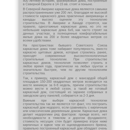
800 летнюю историю, фахверковые дома, построенные
в Северной Европе в 14-15 вв. стоят и поныне.
В Северной Америке каркасные дома являются самыми
распространенными уже 200 лет, благодаря не высокой
стоимости каркасного дома практичные американцы и
канадцы высоко оценили эту технологию
строительства. В Америке и Канаде строятся, как
правило, одноэтажные каркасные дома, но это не
небольшие каркасные дома 6х6, как часто строят на
дачных участках, а полноценные комфортабельные
жилые дома на 200 и более квадратных метров со
всеми удобствами.
На пространствах бывшего Советского Союза
каркасные дома тоже набирают популярность, вместо
каркасно щитовых домов, которые строились ранее,
приходят современные высокотехнологичные
строительные технологии. При строительстве
каркасных домов, технология позволяет строить в
любое время года, практически на любых грунтах и
значительно быстрее, чем по другим технологиям
строительства.
Так, к примеру, каркасный дом с мансардой общей
площадью 150-200 квадратных метров возводится на
месте минимум за 6-8 недель, причем строительство
можно вести в любой сезон, а такой же готовый
каркасный дом, состоящий из заранее собранных в
заводском цеху панелей, собирается за 2-3 дня.
Важным при выборе каркасной технологии
строительства так же является тот факт, что построить
каркасный дом недорого, если сравнивать с кирпичным
или классическим деревянным домом. Каркасные дома
делает недорогими ряд факторов: прежде всего, нет
необходимости в тяжелом и дорогом фундаменте;
стоимость несущих стен будет примерно втрое ниже
кирпичных и вдвое чем из оцилиндрованного бревна;
правильно построенный каркасный дом обладает очень