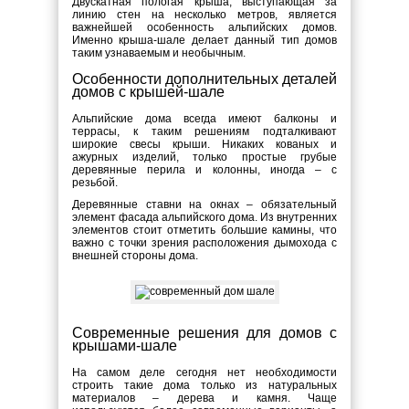
Двускатная пологая крыша, выступающая за
линию стен на несколько метров, является
важнейшей особенность альпийских домов.
Именно крыша-шале делает данный тип домов
таким узнаваемым и необычным.
Особенности дополнительных деталей
домов с крышей-шале
Альпийские дома всегда имеют балконы и
террасы, к таким решениям подталкивают
широкие свесы крыши. Никаких кованых и
ажурных изделий, только простые грубые
деревянные перила и колонны, иногда – с
резьбой.
Деревянные ставни на окнах – обязательный
элемент фасада альпийского дома. Из внутренних
элементов стоит отметить большие камины, что
важно с точки зрения расположения дымохода с
внешней стороны дома.
Современные решения для домов с
крышами-шале
На самом деле сегодня нет необходимости
строить такие дома только из натуральных
материалов – дерева и камня. Чаще