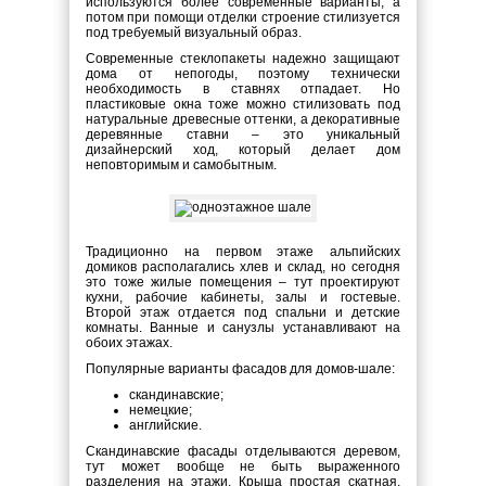
используются более современные варианты, а
потом при помощи отделки строение стилизуется
под требуемый визуальный образ.
Современные стеклопакеты надежно защищают
дома от непогоды, поэтому технически
необходимость в ставнях отпадает. Но
пластиковые окна тоже можно стилизовать под
натуральные древесные оттенки, а декоративные
деревянные ставни – это уникальный
дизайнерский ход, который делает дом
неповторимым и самобытным.
Традиционно на первом этаже альпийских
домиков располагались хлев и склад, но сегодня
это тоже жилые помещения – тут проектируют
кухни, рабочие кабинеты, залы и гостевые.
Второй этаж отдается под спальни и детские
комнаты. Ванные и санузлы устанавливают на
обоих этажах.
Популярные варианты фасадов для домов-шале:
скандинавские;
немецкие;
английские.
Скандинавские фасады отделываются деревом,
тут может вообще не быть выраженного
разделения на этажи. Крыша простая скатная,