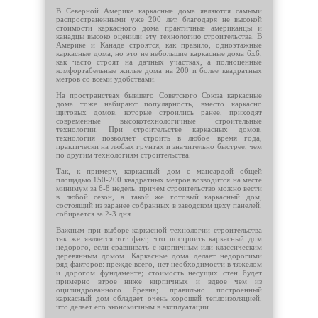
В Северной Америке каркасные дома являются самыми
распространенными уже 200 лет, благодаря не высокой
стоимости каркасного дома практичные американцы и
канадцы высоко оценили эту технологию строительства. В
Америке и Канаде строятся, как правило, одноэтажные
каркасные дома, но это не небольшие каркасные дома 6х6,
как часто строят на дачных участках, а полноценные
комфортабельные жилые дома на 200 и более квадратных
метров со всеми удобствами.
На пространствах бывшего Советского Союза каркасные
дома тоже набирают популярность, вместо каркасно
щитовых домов, которые строились ранее, приходят
современные высокотехнологичные строительные
технологии. При строительстве каркасных домов,
технология позволяет строить в любое время года,
практически на любых грунтах и значительно быстрее, чем
по другим технологиям строительства.
Так, к примеру, каркасный дом с мансардой общей
площадью 150-200 квадратных метров возводится на месте
минимум за 6-8 недель, причем строительство можно вести
в любой сезон, а такой же готовый каркасный дом,
состоящий из заранее собранных в заводском цеху панелей,
собирается за 2-3 дня.
Важным при выборе каркасной технологии строительства
так же является тот факт, что построить каркасный дом
недорого, если сравнивать с кирпичным или классическим
деревянным домом. Каркасные дома делает недорогими
ряд факторов: прежде всего, нет необходимости в тяжелом
и дорогом фундаменте; стоимость несущих стен будет
примерно втрое ниже кирпичных и вдвое чем из
оцилиндрованного бревна; правильно построенный
каркасный дом обладает очень хорошей теплоизоляцией,
что делает его экономичным в эксплуатации.