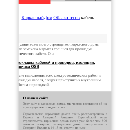
Что учесть при планировании строите
КаркасныйДом
Облако тегов
кабель
Каркасные дома: Современное решен
Прокладка оптического кабеля
Удаление железа из воды: Эффективн
На улице возле моего строящегося каркасного дома
была замечена вырытая траншея для прокладки
оптического кабеля. Она
Быстровозводимые здания из металло
Прокладка кабелей и проводов, изоляция,
зашивка OSB
Виды строительных лесов
После выполнения всех электротехнических работ и
прокладки кабеля, следует приступить к внутренним
работам с проводкой,
Строительство бани своими руками: в
О нашем сайте
Недвижимость в городе Энгельс
Этот сайт о каркасных домах, мы честно расскажем об их
преимуществах и недостатках.
Строительство каркасных домов очень распространено в
Европе и Северной Америке. Европейский опыт
Какой грунт купить на свой приусадеб
строительства каркасных домов имеет уже более чем 800
летнюю историю, фахверковые дома, построенные в
Северной Европе в 14-15 вв. стоят и поныне.