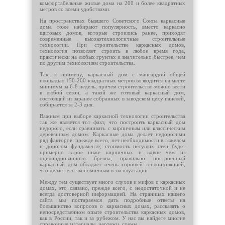
комфортабельные жилые дома на 200 и более квадратных
метров со всеми удобствами.
На пространствах бывшего Советского Союза каркасные
дома тоже набирают популярность, вместо каркасно
щитовых домов, которые строились ранее, приходят
современные высокотехнологичные строительные
технологии. При строительстве каркасных домов,
технология позволяет строить в любое время года,
практически на любых грунтах и значительно быстрее, чем
по другим технологиям строительства.
Так, к примеру, каркасный дом с мансардой общей
площадью 150-200 квадратных метров возводится на месте
минимум за 6-8 недель, причем строительство можно вести
в любой сезон, а такой же готовый каркасный дом,
состоящий из заранее собранных в заводском цеху панелей,
собирается за 2-3 дня.
Важным при выборе каркасной технологии строительства
так же является тот факт, что построить каркасный дом
недорого, если сравнивать с кирпичным или классическим
деревянным домом. Каркасные дома делает недорогими
ряд факторов: прежде всего, нет необходимости в тяжелом
и дорогом фундаменте; стоимость несущих стен будет
примерно втрое ниже кирпичных и вдвое чем из
оцилиндрованного бревна; правильно построенный
каркасный дом обладает очень хорошей теплоизоляцией,
что делает его экономичным в эксплуатации.
Между тем существует много слухов и мифов о каркасных
домах, это связано, прежде всего, с недостаточной и не
всегда достоверной информацией. На страницах нашего
сайта мы постараемся дать подробные ответы на
большинство вопросов о каркасных домах, рассказать о
непосредственном опыте строительства каркасных домов,
как в России, так и за рубежом. У нас вы найдете многие
справочные материалы, чертежи, схемы.