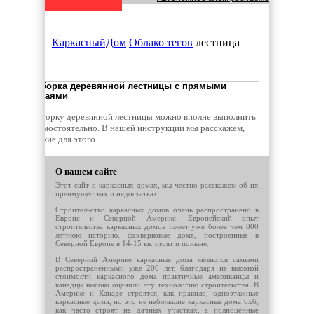
Что учесть при планировании строите
КаркасныйДом
Облако тегов
лестница
Каркасные дома: Современное решен
Сборка деревянной лестницы с прямыми
краями
Удаление железа из воды: Эффективн
Сборку деревянной лестницы можно вполне выполнить
самостоятельно. В нашей инструкции мы расскажем,
какие для этого
Быстровозводимые здания из металло
О нашем сайте
Виды строительных лесов
Этот сайт о каркасных домах, мы честно расскажем об их
преимуществах и недостатках.
Строительство каркасных домов очень распространено в
Строительство бани своими руками: в
Европе и Северной Америке. Европейский опыт
строительства каркасных домов имеет уже более чем 800
летнюю историю, фахверковые дома, построенные в
Северной Европе в 14-15 вв. стоят и поныне.
Недвижимость в городе Энгельс
В Северной Америке каркасные дома являются самыми
распространенными уже 200 лет, благодаря не высокой
стоимости каркасного дома практичные американцы и
Какой грунт купить на свой приусадеб
канадцы высоко оценили эту технологию строительства. В
Америке и Канаде строятся, как правило, одноэтажные
каркасные дома, но это не небольшие каркасные дома 6х6,
как часто строят на дачных участках, а полноценные