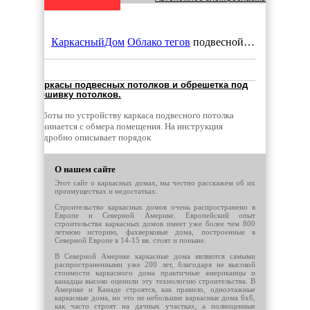
Что учесть при планировании строите
КаркасныйДом
Облако тегов
подвесной потолок
Каркасные дома: Современное решен
Каркасы подвесных потолков и обрешетка под
обшивку потолков.
Удаление железа из воды: Эффективн
Работы по устройству каркаса подвесного потолка
начинается с обмера помещения. На инструкция
подробно описывает порядок
Быстровозводимые здания из металло
О нашем сайте
Виды строительных лесов
Этот сайт о каркасных домах, мы честно расскажем об их
преимуществах и недостатках.
Строительство каркасных домов очень распространено в
Строительство бани своими руками: в
Европе и Северной Америке. Европейский опыт
строительства каркасных домов имеет уже более чем 800
летнюю историю, фахверковые дома, построенные в
Северной Европе в 14-15 вв. стоят и поныне.
Недвижимость в городе Энгельс
В Северной Америке каркасные дома являются самыми
распространенными уже 200 лет, благодаря не высокой
стоимости каркасного дома практичные американцы и
Какой грунт купить на свой приусадеб
канадцы высоко оценили эту технологию строительства. В
Америке и Канаде строятся, как правило, одноэтажные
каркасные дома, но это не небольшие каркасные дома 6х6,
как часто строят на дачных участках, а полноценные