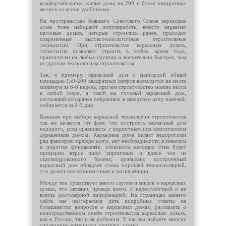
комфортабельные жилые дома на 200 и более квадратных
метров со всеми удобствами.
На пространствах бывшего Советского Союза каркасные
дома тоже набирают популярность, вместо каркасно
щитовых домов, которые строились ранее, приходят
современные высокотехнологичные строительные
технологии. При строительстве каркасных домов,
технология позволяет строить в любое время года,
практически на любых грунтах и значительно быстрее, чем
по другим технологиям строительства.
Так, к примеру, каркасный дом с мансардой общей
площадью 150-200 квадратных метров возводится на месте
минимум за 6-8 недель, причем строительство можно вести
в любой сезон, а такой же готовый каркасный дом,
состоящий из заранее собранных в заводском цеху панелей,
собирается за 2-3 дня.
Важным при выборе каркасной технологии строительства
так же является тот факт, что построить каркасный дом
недорого, если сравнивать с кирпичным или классическим
деревянным домом. Каркасные дома делает недорогими
ряд факторов: прежде всего, нет необходимости в тяжелом
и дорогом фундаменте; стоимость несущих стен будет
примерно втрое ниже кирпичных и вдвое чем из
оцилиндрованного бревна; правильно построенный
каркасный дом обладает очень хорошей теплоизоляцией,
что делает его экономичным в эксплуатации.
Между тем существует много слухов и мифов о каркасных
домах, это связано, прежде всего, с недостаточной и не
всегда достоверной информацией. На страницах нашего
сайта мы постараемся дать подробные ответы на
большинство вопросов о каркасных домах, рассказать о
непосредственном опыте строительства каркасных домов,
как в России, так и за рубежом. У нас вы найдете многие
справочные материалы, чертежи, схемы.