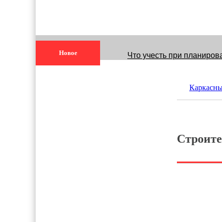
Новое
Что учесть при планиров
Каркасные дома: Соврем
Каркасн
Удаление железа из вод
Быстровозводимые здани
Строите
Виды строительных лесо
Строительство бани свои
Недвижимость в городе 