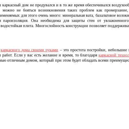
ы каркасный дом не продувался и в то же время обеспечивался воздухо
и можно не бояться возникновения таких проблем как промерзание,
именяемых для этого очень много: минеральная вата, базальтовое воло
ся пароизоляция. Она необходима для защиты стен от увлажненног
 водостойкая плита. Многослойность конструкции позволяет поддержива
о
каркасного дома своими руками
– это простота постройки, небольшие 
 работ. Если у вас есть желание и время, то благодаря
каркасной техно
емью отличным домом, который при этом будет обладать всеми преимущес