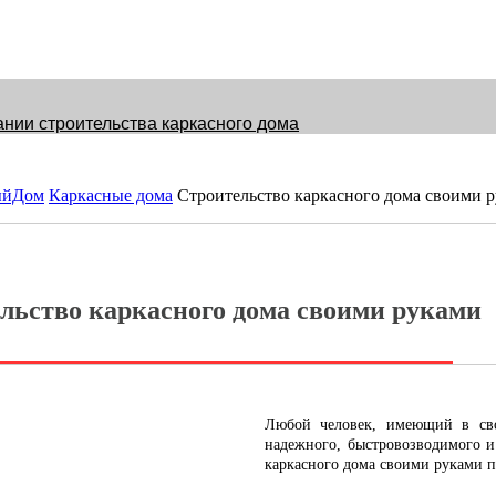
ании строительства каркасного дома
енное решение для комфортного проживания
ыйДом
Каркасные дома
Строительство каркасного дома своими 
ы: Эффективные методы для частных домов
я из металлоконструкций
льство каркасного дома своими руками
в
ми руками: выбор проекта и подбор материалов
Любой человек, имеющий в сво
надежного, быстровозводимого и
Энгельс
каркасного дома своими руками п