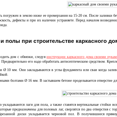
ь погружен в землю ниже ее промерзания на 15-20 см. После заливки бе
оскость, дефекты и при их наличии устраняете. Перед началом возведени
оида.
 и полы при строительстве каркасного д
одить дом с обвязки, следуя
инструкции каркасного дома своими рука
в. Предварительно его надо обработать антисептическим средством. Кре
 Ø 10 мм. Они закладываются в углы фундамента или сваи когда заливае
айкой.
ными болтами Ø 16 мм. В застывшем бетоне проделывается отверстие дли
 укладываются лаги для пола, а также ставятся вертикальные стойки все
которые предназначены для половых лаг, сверлятся по два отверстия с т
резанной доски укладывается черновой пол. В получившиеся прямоуг