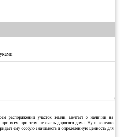
руками
26-02-2015, 22
ем распоряжении участок земли, мечтает о наличии на нем теплог
 при всем при этом не очень дорогого дома. Ну и конечно строительст
ридает ему особую значимость и определенную ценность для владельца.