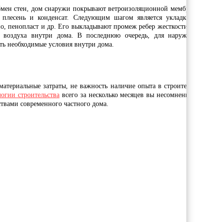
обмен стен, дом снаружи покрывают ветроизоляционной мембраной. При 
 плесень и конденсат. Следующим шагом является укладка утеплител
кно, пенопласт и др. Его выкладывают промеж ребер жесткости. Следующ
о воздуха внутри дома. В последнюю очередь, для наружной отделк
ть необходимые условия внутри дома.
материальные затраты, не важность наличие опыта в строительстве домо
логии строительства
всего за несколько месяцев вы несомненно обеспечи
твами современного частного дома.