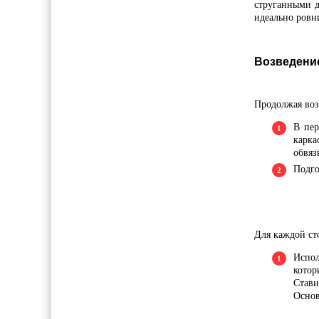
струганными д
идеально ровн
Возведение
Продолжая воз
В пер
карка
обвяз
Подго
Для каждой ст
Испол
котор
Стави
Основ