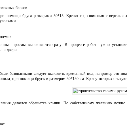
олочных блоков
при помощи бруса размерами 50*15. Крепят их, совмещая с вертика
уголками.
роемов
онные проемы выполняются сразу. В процессе работ нужно установ
а и двери.
были безопасными следует выложить временный пол, например это мож
ропила, при помощи брусьев размером 50*150 см. Края у которых стыкую
пления делается обрешетка крыши. По собственному желанию можно 
кас