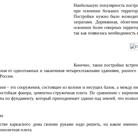
ой приусадебный участок?
Наибольшую популярность постро
при освоении больших территор
Постройки нужно было возводит
жение для каркасных домов и крупных объектов
затратами. Деревянная, облегч
освоении более северных террит
так как появилась необходимость 
Конечно, такие постройки встреч
иная от одноэтажных и заканчивая четырехэтажными зданиями, разного п
 России.
ния – это сооружения, состоящие из колонн и несущих балок, а между ни
остойкая фанера, цементно-стружечная плита. По сравнению с кирпичн
оты по фундаменту, который приподнимает здание над землей, что позвол
ма
стве каркасного дома своими руками надо решить, на каком именно 
онолитная плита.