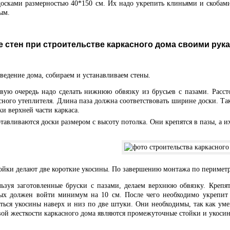
осками размерностью 40*150 см. Их надо укрепить клиньями и скобами
ым.
 стен при строительстве каркасного дома своими рук
ведение дома, собираем и устанавливаем стены.
вую очередь надо сделать нижнюю обвязку из брусьев с пазами. Расст
сного утеплителя. Длина паза должна соответствовать ширине доски. Та
ки верхней части каркаса.
тавливаются доски размером с высоту потолка. Они крепятся в пазы, а и
ойки делают две короткие укосины. По завершению монтажа по периметр
ьзуя заготовленные бруски с пазами, делаем верхнюю обвязку. Крепя
ых должен войти минимум на 10 см. После чего необходимо укрепит 
ться укосины наверх и низ по две штуки. Они необходимы, так как уме
ой жесткости каркасного дома являются промежуточные стойки и укоси