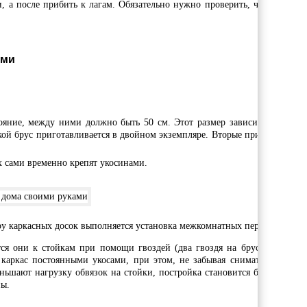
, а после прибить к лагам. Обязательно нужно проверить, чтобы пол б
ами
ояние, между ними должно быть 50 см. Этот размер зависит от размер
кой брус приготавливается в двойном экземпляре. Вторые применяются д
х сами временно крепят укосинами.
у каркасных досок выполняется установка межкомнатных перегородок.
тся они к стойкам при помощи гвоздей (два гвоздя на брус), каждый 
каркас постоянными укосами, при этом, не забывая снимать временны
ньшают нагрузку обвязок на стойки, постройка становится более прочна
ны.