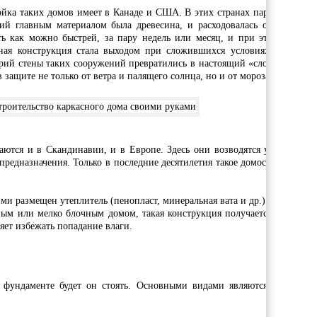
йка таких домов имеет в Канаде и США. В этих странах пару веков наз
ий главным материалом была древесина, и расходовалась она экономн
ь как можно быстрей, за пару недель или месяц, и при этом с малы
енная конструкция стала выходом при сложившихся условиях. Позже п
орий стены таких сооружений превратились в настоящий «слоеный пирог
в защите не только от ветра и палящего солнца, но и от мороза.
аются и в Скандинавии, и в Европе. Здесь они возводятся уже несколь
редназначения. Только в последние десятилетия такое домостроение ста
ми размещен утеплитель (пенопласт, минеральная вата и др.). Его снару
ым или мелко блочным домом, такая конструкция получается легкой. Э
яет избежать попадание влаги.
фундаменте будет он стоять. Основными видами являются: столбчаты