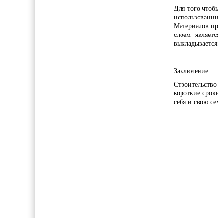
Для того чтоб
использовани
Материалов пр
слоем являет
выкладывается
Заключение
Строительств
короткие сроки
себя и свою с