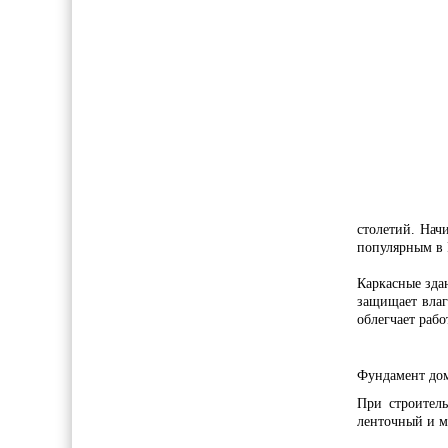
Какой грунт купить на св
Автономное электроснаб
столетий. Нач
популярным в
Каркасные зда
защищает влаг
облегчает раб
Фундамент до
При строитель
ленточный и м