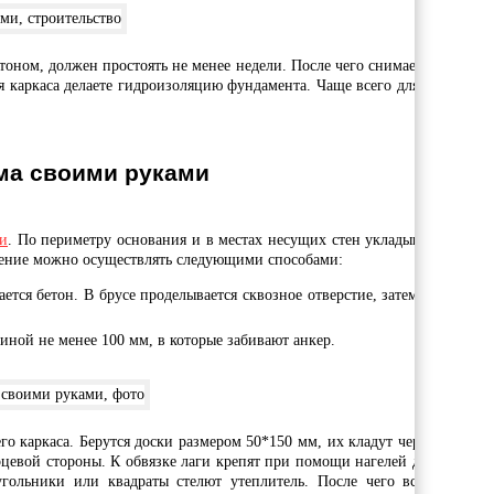
тоном, должен простоять не менее недели. После чего снимаете опалубку
я каркаса делаете гидроизоляцию фундамента. Чаще всего для этого клад
ома своими руками
ми
. По периметру основания и в местах несущих стен укладывается перв
пление можно осуществлять следующими способами:
тся бетон. В брусе проделывается сквозное отверстие, затем закрепляет
ной не менее 100 мм, в которые забивают анкер.
го каркаса. Берутся доски размером 50*150 мм, их кладут через каждые 
орцевой стороны. К обвязке лаги крепят при помощи нагелей длиной 26 
ольники или квадраты стелют утеплитель. После чего все застилает