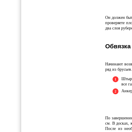
Он должен быт
проверяете пл
два слоя рубер
Обвязка
Начинают возв
ряд из брусье
Штыри
все г
Анкер
По завершению
см. В досках, 
После из необ