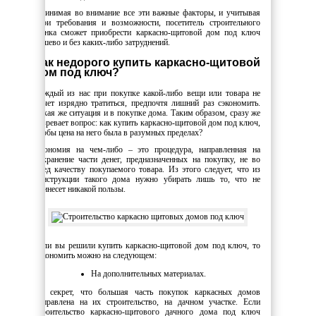
Принимая во внимание все эти важные факторы, и учитывая
свои требования и возможности, посетитель строительного
рынка сможет приобрести каркасно-щитовой дом под ключ
дешево и без каких-либо затруднений.
Как недорого купить каркасно-щитовой
дом под ключ?
Каждый из нас при покупке какой-либо вещи или товара не
хочет изрядно тратиться, предпочтя лишний раз сэкономить.
Такая же ситуация и в покупке дома. Таким образом, сразу же
назревает вопрос: как купить каркасно-щитовой дом под ключ,
чтобы цена на него была в разумных пределах?
Экономия на чем-либо – это процедура, направленная на
сохранение части денег, предназначенных на покупку, не во
вред качеству покупаемого товара. Из этого следует, что из
конструкции такого дома нужно убирать лишь то, что не
принесет никакой пользы.
Если вы решили купить каркасно-щитовой дом под ключ, то
сэкономить можно на следующем:
На дополнительных материалах.
Не секрет, что большая часть покупок каркасных домов
направлена на их строительство, на дачном участке. Если
строительство каркасно-щитового дачного дома под ключ