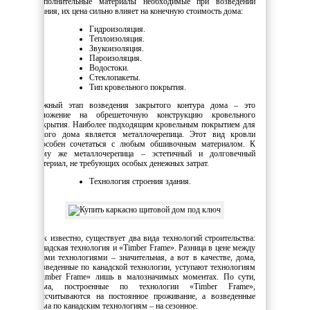
Дополнительные материалы необходимые при возведении
здания, их цена сильно влияет на конечную стоимость дома:
Гидроизоляция.
Теплоизоляция.
Звукоизоляция.
Пароизоляция.
Водостоки.
Стеклопакеты.
Тип кровельного покрытия.
Важный этап возведения закрытого контура дома – это
наложение на обрешеточную конструкцию кровельного
покрытия. Наиболее подходящим кровельным покрытием для
такого дома является металлочерепица. Этот вид кровли
способен сочетаться с любым обшивочным материалом. К
тому же металлочерепица – эстетичный и долговечный
материал, не требующих особых денежных затрат.
Технология строения здания.
Как известно, существует два вида технологий строительства:
канадская технология и «Timber Frame». Разница в цене между
этими технологиями – значительная, а вот в качестве, дома,
возведенные по канадской технологии, уступают технологиям
«Timber Frame» лишь в малозначимых моментах. По сути,
дома, построенные по технологии «Timber Frame»,
рассчитываются на постоянное проживание, а возведенные
дома по канадским технологиям – на сезонное.