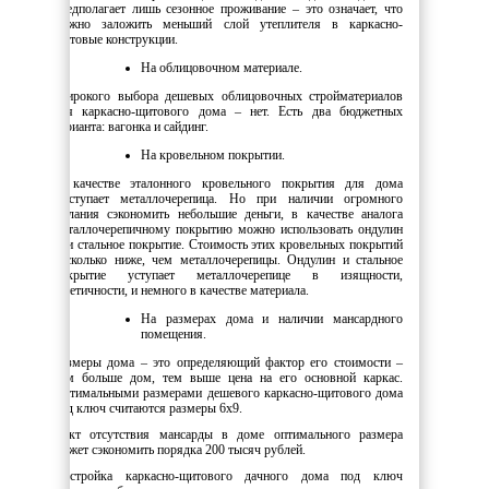
предполагает лишь сезонное проживание – это означает, что
можно заложить меньший слой утеплителя в каркасно-
щитовые конструкции.
На облицовочном материале.
Широкого выбора дешевых облицовочных стройматериалов
для каркасно-щитового дома – нет. Есть два бюджетных
варианта: вагонка и сайдинг.
На кровельном покрытии.
В качестве эталонного кровельного покрытия для дома
выступает металлочерепица. Но при наличии огромного
желания сэкономить небольшие деньги, в качестве аналога
металлочерепичному покрытию можно использовать ондулин
или стальное покрытие. Стоимость этих кровельных покрытий
несколько ниже, чем металлочерепицы. Ондулин и стальное
покрытие уступает металлочерепице в изящности,
эстетичности, и немного в качестве материала.
На размерах дома и наличии мансардного
помещения.
Размеры дома – это определяющий фактор его стоимости –
чем больше дом, тем выше цена на его основной каркас.
Оптимальными размерами дешевого каркасно-щитового дома
под ключ считаются размеры 6х9.
Факт отсутствия мансарды в доме оптимального размера
может сэкономить порядка 200 тысяч рублей.
Постройка каркасно-щитового дачного дома под ключ