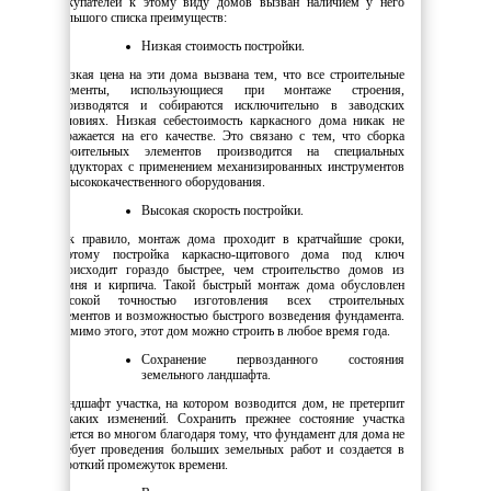
покупателей к этому виду домов вызван наличием у него
большого списка преимуществ:
Низкая стоимость постройки.
Низкая цена на эти дома вызвана тем, что все строительные
элементы, использующиеся при монтаже строения,
производятся и собираются исключительно в заводских
условиях. Низкая себестоимость каркасного дома никак не
отражается на его качестве. Это связано с тем, что сборка
строительных элементов производится на специальных
кондукторах с применением механизированных инструментов
и высококачественного оборудования.
Высокая скорость постройки.
Как правило, монтаж дома проходит в кратчайшие сроки,
поэтому постройка каркасно-щитового дома под ключ
происходит гораздо быстрее, чем строительство домов из
камня и кирпича. Такой быстрый монтаж дома обусловлен
высокой точностью изготовления всех строительных
элементов и возможностью быстрого возведения фундамента.
Помимо этого, этот дом можно строить в любое время года.
Сохранение первозданного состояния
земельного ландшафта.
Ландшафт участка, на котором возводится дом, не претерпит
никаких изменений. Сохранить прежнее состояние участка
удается во многом благодаря тому, что фундамент для дома не
требует проведения больших земельных работ и создается в
короткий промежуток времени.