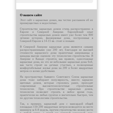
О нашем сайте
Этот сайт о каркасных домах, мы честно расскажем об их
преимуществах и недостатках.
Строительство каркасных домов очень распространено в
Европе и Северной Америке. Европейский опыт
строительства каркасных домов имеет уже более чем 800
летнюю историю, фахверковые дома, построенные в
Северной Европе в 14-15 вв. стоят и поныне.
В Северной Америке каркасные дома являются самыми
распространенными уже 200 лет, благодаря не высокой
стоимости каркасного дома практичные американцы и
канадцы высоко оценили эту технологию строительства. В
Америке и Канаде строятся, как правило, одноэтажные
каркасные дома, но это не небольшие каркасные дома 6х6,
как часто строят на дачных участках, а полноценные
комфортабельные жилые дома на 200 и более квадратных
метров со всеми удобствами.
На пространствах бывшего Советского Союза каркасные
дома тоже набирают популярность, вместо каркасно
щитовых домов, которые строились ранее, приходят
современные высокотехнологичные строительные
технологии. При строительстве каркасных домов,
технология позволяет строить в любое время года,
практически на любых грунтах и значительно быстрее, чем
по другим технологиям строительства.
Так, к примеру, каркасный дом с мансардой общей
площадью 150-200 квадратных метров возводится на месте
минимум за 6-8 недель, причем строительство можно вести
в любой сезон, а такой же готовый каркасный дом,