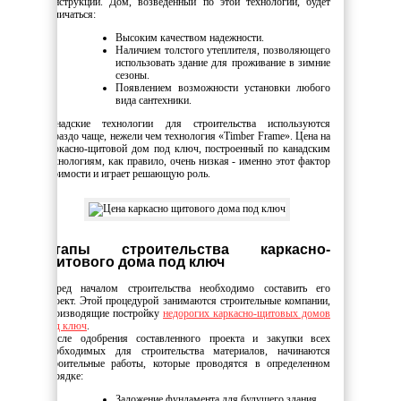
конструкции. Дом, возведенный по этой технологии, будет
отличаться:
Высоким качеством надежности.
Наличием толстого утеплителя, позволяющего
использовать здание для проживание в зимние
сезоны.
Появлением возможности установки любого
вида сантехники.
Канадские технологии для строительства используются
гораздо чаще, нежели чем технология «Timber Frame». Цена на
каркасно-щитовой дом под ключ, построенный по канадским
технологиям, как правило, очень низкая - именно этот фактор
стоимости и играет решающую роль.
Этапы строительства каркасно-
щитового дома под ключ
Перед началом строительства необходимо составить его
проект. Этой процедурой занимаются строительные компании,
производящие постройку
недорогих каркасно-щитовых домов
под ключ
.
После одобрения составленного проекта и закупки всех
необходимых для строительства материалов, начинаются
строительные работы, которые проводятся в определенном
порядке:
Заложение фундамента для будущего здания.