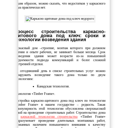
Таким образом, можно сказать, что недостатков у каркасного
дома практически нет.
Процесс строительства каркасно-
щитового дома под ключ: сроки и
технологии возведения здания
Каркасный дом –строение, монтаж которого при должном
умении и опыте рабочих, не занимает больше месяца. Срок
возведения здания может возрасти из-за повышенной
трудоемкости подвода коммуникаций и более сложной
внутренней отделки.
На сегодняшний день в списке строительных услуг можно
обнаружить возведение такого дома только по двум
технологиям:
Канадская технология.
Технология «Timber Frame».
Постройка каркасно-щитового дома под ключ по технологии
«Timber Frame» в нашем государстве – редкость. Такая
непопулярность этой технологии обусловлена сверхвысокой
ценой на проведение строительных работ. Строительство дома
по
каркасной технологии строительства
«Timber Frame»
подразумевает проведение длительных монтажных работ,
вызванных наличием повышенного внимания к качеству