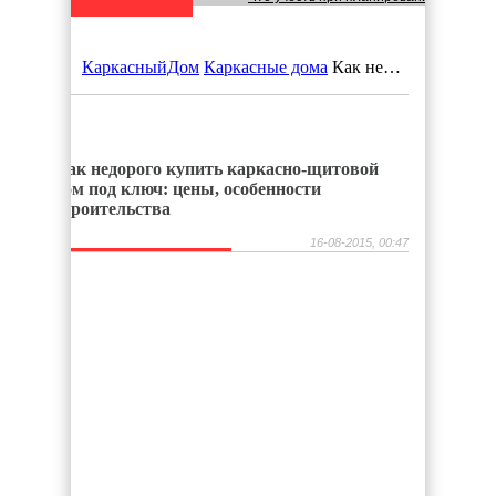
Каркасные дома: Современное решен
КаркасныйДом
Каркасные дома
Как недорого купить каркасно-щитовой дом под ключ: цены, особенности строительства
Удаление железа из воды: Эффективн
Быстровозводимые здания из металло
Как недорого купить каркасно-щитовой
дом под ключ: цены, особенности
строительства
Виды строительных лесов
16-08-2015, 00:47
Строительство бани своими руками: в
Недвижимость в городе Энгельс
Какой грунт купить на свой приусадеб
Автономное электроснабжение для кар