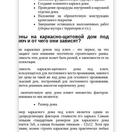
Создание основного каркаса дома.
Проведение процедуры внутренней и наружной
отделки дома.
Наложение на обрешеточную конструкцию
кровельного покрытия.
Завершение оставшихся малозначимых работ
(уборка мусора с территории и т.п.).
Цены на каркасно-щитовой дом под
ключ и от чего они зависят?
Цена каркасных домов под ключ – это первое, на что
обращают свое внимание посетители строительного рынка.
Стоимость этих домов может быть разной, в зависимости от их
комплектации.
Стоимость каркасно-щитового дома под ключ,
использующегося для постоянного места проживания, намного
выше цены на такой же вид дома для сезонного проживания.
Каркасный дом, построенный для постоянного проживания,
является дешевым аналогом кирпичному дому.
На окончательную цену дома влияет множество факторов.
Основными из них являются:
Размер дома.
Размер каркасного дома под ключ является одним из
предопределяющих факторов стоимости его каркаса. Самым
маленьким стандартным размером для каркасного дома
считается 3х6, а самым большим типовым – 12х12. Хотя при
желании, можно строить каркасные дома практически любых