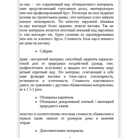
Блок-хаус – это современный вид облицовочного материала,
внешне представляющий строганную доску, имитирующую
бревно или профилированный брус. Несмотря на свое недавнее
появление на строительном рынке, этот материал успел набрать
огромную популярность. По качеству наружной обшивки
блок-хаус выглядит более надежно, нежели вагонка. Так же
плюсом материала является итоговый внешний вид наружных
стен: они выглядят так, будто сложены из оцилиндрованных
бревен или из клееного бруса. Стоимость блок-хауса немного
выше цены на вагонку.
Сайдинг.
Сайдинг –негорючий материал, способный защитить каркасно-
щитовой дом от природных воздействий (дождь, снег,
ультрафиолетовое излучение) и придать его внешнему виду
приятный опрятный вид. Это материал, сочетающий в себе
лучшие функции вагонки и блок-хауса: утилитарность,
качественность и эстетичность. Стоимость пластикового
сайдинга, по сравнению с другими обшивочными материалами,
ниже в 1.5-2 раза.
Облицовка кирпичом.
Облицовка декоративной плиткой / имитацией
природного камня
Количество и соответственно итоговая стоимость обшивочного
материала также зависит от размеров дома и наличия
мансарды.
Дополнительные материалы.