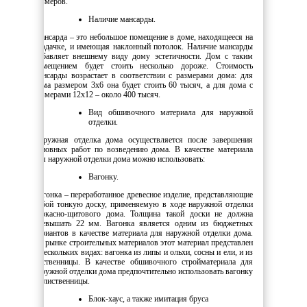
размеров.
Наличие мансарды.
Мансарда – это небольшое помещение в доме, находящееся на
чердачке, и имеющая наклонный потолок. Наличие мансарды
добавляет внешнему виду дому эстетичности. Дом с таким
помещением будет стоить несколько дороже. Стоимость
мансарды возрастает в соответствии с размерами дома: для
дома размером 3х6 она будет стоить 60 тысяч, а для дома с
размерами 12х12 – около 400 тысяч.
Вид обшивочного материала для наружной
отделки.
Наружная отделка дома осуществляется после завершения
основных работ по возведению дома. В качестве материала
для наружной отделки дома можно использовать:
Вагонку.
Вагонка – переработанное древесное изделие, представляющие
собой тонкую доску, применяемую в ходе наружной отделки
каркасно-щитового дома. Толщина такой доски не должна
превышать 22 мм. Вагонка является одним из бюджетных
вариантов в качестве материала для наружной отделки дома.
На рынке строительных материалов этот материал представлен
в нескольких видах: вагонка из липы и ольхи, сосны и ели, и из
лиственницы. В качестве обшивочного стройматериала для
наружной отделки дома предпочтительно использовать вагонку
из лиственницы.
Блок-хаус, а также имитация бруса