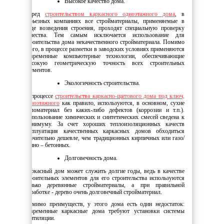
Высокое качество дома.
Перед
строительством каркасного одноэтажного дома
, в
серьезных компаниях все стройматериалы, применяемые в
ходе возведения строения, проходят специальную проверку
качества. Тем самым исключается использование для
строительства дома некачественного стройматериала. Помимо
этого, в процессе разметки в заводских условиях применяются
современные компьютерные технологии, обеспечивающие
высокую геометрическую точность всех строительных
элементов.
Экологичность строительства.
В процессе
строительства каркасно-щитового дома под ключ,
одноэтажного
как правило
,
используются, в основном, сухие
пиломатериал без каких-либо дефектов (коррозии и т.п.).
Использование химических и синтетических смесей сведена к
минимуму. За счет хороших теплоизоляционных качеств
эксплуатация качественных каркасных домов обходиться
значительно дешевле, чем традиционных кирпичных или газо/
пенно – бетонных.
Долговечность дома.
Каркасный дом может служить долгие годы, ведь в качестве
строительных элементов для его строительства используются
только деревянные стройматериалы, а при правильной
обработке - дерево очень долговечный стройматериал.
Помимо преимуществ, у этого дома есть один недостаток:
современные каркасные дома требуют установки системы
вентиляции.