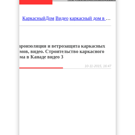
Каркасные дома: Современное решен
КаркасныйДом
Видео
каркасный дом в Канаде видео уроки
Удаление железа из воды: Эффективн
Быстровозводимые здания из металло
Пароизоляция и ветрозащита каркасных
домов, видео. Строительство каркасного
дома в Канаде видео 3
Виды строительных лесов
10-11-2015, 16:47
Строительство бани своими руками: в
Недвижимость в городе Энгельс
Какой грунт купить на свой приусадеб
Автономное электроснабжение для кар