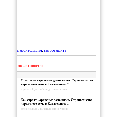
пароизоляция
,
ветрозащита
Похожие новости:
Утепление каркасных домов видео. Строительство
каркасного дома в Канаде видео 2
каркасный дом в Канаде видео уроки
Как строят каркасные дома видео. Строительство
каркасного дома в Канаде видео 1
каркасный дом в Канаде видео уроки