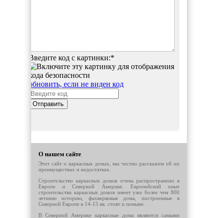
Введите код с картинки:
*
обновить, если не виден код
Отправить
О нашем сайте
Этот сайт о каркасных домах, мы честно расскажем об их
преимуществах и недостатках.
Строительство каркасных домов очень распространено в
Европе и Северной Америке. Европейский опыт
строительства каркасных домов имеет уже более чем 800
летнюю историю, фахверковые дома, построенные в
Северной Европе в 14-15 вв. стоят и поныне.
В Северной Америке каркасные дома являются самыми