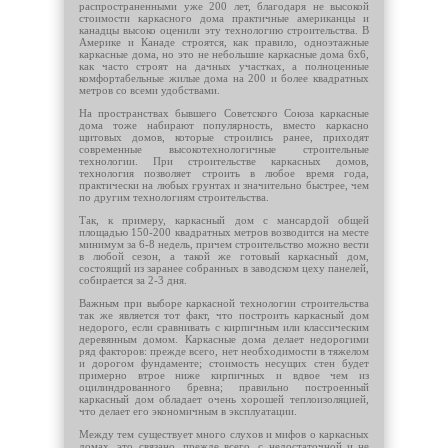
распространенными уже 200 лет, благодаря не высокой
стоимости каркасного дома практичные американцы и
канадцы высоко оценили эту технологию строительства. В
Америке и Канаде строятся, как правило, одноэтажные
каркасные дома, но это не небольшие каркасные дома 6х6,
как часто строят на дачных участках, а полноценные
комфортабельные жилые дома на 200 и более квадратных
метров со всеми удобствами.
На пространствах бывшего Советского Союза каркасные
дома тоже набирают популярность, вместо каркасно
щитовых домов, которые строились ранее, приходят
современные высокотехнологичные строительные
технологии. При строительстве каркасных домов,
технология позволяет строить в любое время года,
практически на любых грунтах и значительно быстрее, чем
по другим технологиям строительства.
Так, к примеру, каркасный дом с мансардой общей
площадью 150-200 квадратных метров возводится на месте
минимум за 6-8 недель, причем строительство можно вести
в любой сезон, а такой же готовый каркасный дом,
состоящий из заранее собранных в заводском цеху панелей,
собирается за 2-3 дня.
Важным при выборе каркасной технологии строительства
так же является тот факт, что построить каркасный дом
недорого, если сравнивать с кирпичным или классическим
деревянным домом. Каркасные дома делает недорогими
ряд факторов: прежде всего, нет необходимости в тяжелом
и дорогом фундаменте; стоимость несущих стен будет
примерно втрое ниже кирпичных и вдвое чем из
оцилиндрованного бревна; правильно построенный
каркасный дом обладает очень хорошей теплоизоляцией,
что делает его экономичным в эксплуатации.
Между тем существует много слухов и мифов о каркасных
домах, это связано, прежде всего, с недостаточной и не