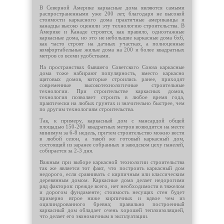
В Северной Америке каркасные дома являются самыми
распространенными уже 200 лет, благодаря не высокой
стоимости каркасного дома практичные американцы и
канадцы высоко оценили эту технологию строительства. В
Америке и Канаде строятся, как правило, одноэтажные
каркасные дома, но это не небольшие каркасные дома 6х6,
как часто строят на дачных участках, а полноценные
комфортабельные жилые дома на 200 и более квадратных
метров со всеми удобствами.
На пространствах бывшего Советского Союза каркасные
дома тоже набирают популярность, вместо каркасно
щитовых домов, которые строились ранее, приходят
современные высокотехнологичные строительные
технологии. При строительстве каркасных домов,
технология позволяет строить в любое время года,
практически на любых грунтах и значительно быстрее, чем
по другим технологиям строительства.
Так, к примеру, каркасный дом с мансардой общей
площадью 150-200 квадратных метров возводится на месте
минимум за 6-8 недель, причем строительство можно вести
в любой сезон, а такой же готовый каркасный дом,
состоящий из заранее собранных в заводском цеху панелей,
собирается за 2-3 дня.
Важным при выборе каркасной технологии строительства
так же является тот факт, что построить каркасный дом
недорого, если сравнивать с кирпичным или классическим
деревянным домом. Каркасные дома делает недорогими
ряд факторов: прежде всего, нет необходимости в тяжелом
и дорогом фундаменте; стоимость несущих стен будет
примерно втрое ниже кирпичных и вдвое чем из
оцилиндрованного бревна; правильно построенный
каркасный дом обладает очень хорошей теплоизоляцией,
что делает его экономичным в эксплуатации.