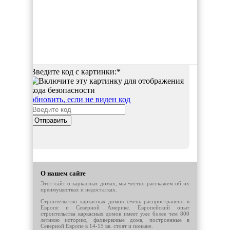
Введите код с картинки:
*
обновить, если не виден код
Отправить
О нашем сайте
Этот сайт о каркасных домах, мы честно расскажем об их
преимуществах и недостатках.
Строительство каркасных домов очень распространено в
Европе и Северной Америке. Европейский опыт
строительства каркасных домов имеет уже более чем 800
летнюю историю, фахверковые дома, построенные в
Северной Европе в 14-15 вв. стоят и поныне.