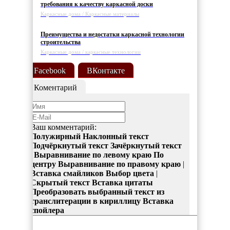
требования к качеству каркасной доски
Каркасные дома / Каркасные материалы
Преимущества и недостатки каркасной технологии
строительства
Каркасные дома / каркасные технологии
Facebook
ВКонтакте
Коментарий
Ваш комментарий:
Полужирный
Наклонный текст
Подчёркнутый текст
Зачёркнутый текст
|
Выравнивание по левому краю
По
центру
Выравнивание по правому краю
|
Вставка смайликов
Выбор цвета
|
Скрытый текст
Вставка цитаты
Преобразовать выбранный текст из
транслитерации в кириллицу
Вставка
спойлера