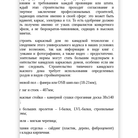
условиям и требованиям каждой провинции или штата.
Каждый этап строительства проходит согласование и
экспертное заключение профессиональных строителей,
обладающих опытом именно в своей сфере: это может быть
фундамент, каркас, электрика и т.п. То есть одобрение должно
быть получено именно от узких специалистов конкретного
профиля, а не бюрократов-чиновников, сидящих в высоких
кабинетах.
Построить каркасный дом по канадской технологии с
соблюдением этого универсального кодекса в наших условиях
вполне возможно, так как информации в виде книг с
рисунками и фотографиями, а также видео – предостаточно.
Строительные нормы могут стать большим подспорьем в
строительстве канадских каркасных домов, особенно если им
точно следовать. Строительство типичного канадского
каркасного дома требует использования определенных
подходов и видов стройматериалов:
черновой пол – фанера или OSB шип-паз (18-21мм);
шаг лаг и стоек – 407мм;
каркасные стойки – камерной сушки строганная доска 38х140
мм;
для больших пролетов – I-балки, LVL-балки, стропильные
фермы;
кровля – мягкая черепица;
внешняя отделка – сайдинг (пластик, дерево, фиброцемент)
или кладка кирпичная.