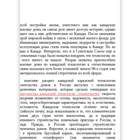
Способ постройки жилья, известного нам как канадские
каркасные дома, на самом деле имеет долгую историю, однако
пришел она к нам действительно из Канады. После окончания
Второй мировой войны в связи с нехваткой жилого фонда для
прибывающих иммигрантов, надежные, недорогие в постройке
и эксплуатации дома стали очень популярны в Канаде. Но не
только в Канаде. Интересно, что и в Советском Союзе ещё в
послевоенные годы были попытки внедрить эти технологии, но
из этого ничего не вышло. Вторая попытка приспособить
каркасные дома по канадской технологии к отечественным
реалиям оказалась чуть более успешной: начало 90-х годов уже
характеризовалось ломкой стереотипов во всей сферах.
Но поистине расцвет канадской каркасной технологии
строительства домов в России наступил с появлением
современных материалов, которые сделали очевидным все
преимущества каркасной технологии строительства
: скорость
возведения независимо от сезона, надежность, экологическая
чистота, энергосберегающие характеристики, ну и, естественно,
себестоимость. Канадская технология отлично легла на
российскую почву, ведь немаловажно и то, что климатические
условия двух стран почти аналогичны, да и традиция
деревянного строительства изначально присуща и России, и
Канаде. Правда, в России преобладало строительство
бревенчатых домов. Впрочем, и сама каркасная технология –
это в прошлом брусовый каркас, эволюционировавший в
современную «платформу» (так называется самая