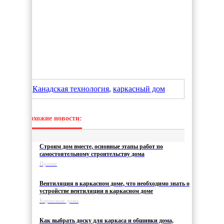
Канадская технология
,
каркасный дом
Похожие новости:
Строим дом вместе, основные этапы работ по
самостоятельному строительству дома
Проект
Вентиляция в каркасном доме, что необходимо знать о
устройстве вентиляции в каркасном доме
Каркасные дома
Как выбрать доску для каркаса и обшивки дома,