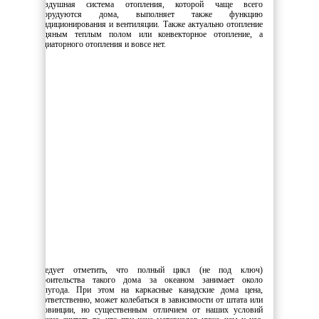
Воздушная система отопления, которой чаще всего
оборудуются дома, выполняет также функцию
кондиционирования и вентиляции. Также актуально отопление
водяным теплым полом или конвекторное отопление, а
радиаторного отопления и вовсе нет.
Следует отметить, что полный цикл (не под ключ)
строительства такого дома за океаном занимает около
полугода. При этом на каркасные канадские дома цена,
соответственно, может колебаться в зависимости от штата или
провинции, но существенным отличием от наших условий