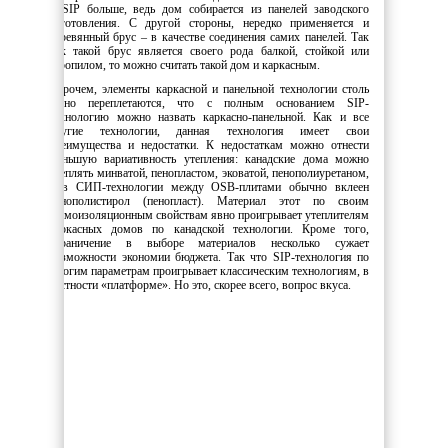
у SIP больше, ведь дом собирается из панелей заводского
изготовления. С другой стороны, нередко применяется и
деревянный брус – в качестве соединения самих панелей. Так
как такой брус является своего рода балкой, стойкой или
стропилом, то можно считать такой дом и каркасным.
Впрочем, элементы каркасной и панельной технологии столь
тесно переплетаются, что с полным основанием SIP-
технологию можно назвать каркасно-панельной. Как и все
другие технологии, данная технология имеет свои
преимущества и недостатки. К недостаткам можно отнести
меньшую вариативность утепления: канадские дома можно
утеплять минватой, пенопластом, эковатой, пенополиуретаном,
а в СИП-технологии между OSB-плитами обычно вклеен
пенополистирол (пенопласт). Материал этот по своим
шумоизоляционным свойствам явно проигрывает утеплителям
каркасных домов по канадской технологии. Кроме того,
ограничение в выборе материалов несколько сужает
возможности экономии бюджета. Так что SIP-технология по
многим параметрам проигрывает классическим технологиям, в
частности «платформе». Но это, скорее всего, вопрос вкуса.