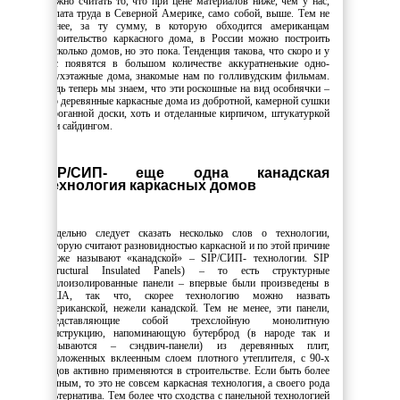
можно считать то, что при цене материалов ниже, чем у нас,
оплата труда в Северной Америке, само собой, выше. Тем не
менее, за ту сумму, в которую обходится американцам
строительство каркасного дома, в России можно построить
несколько домов, но это пока. Тенденция такова, что скоро и у
нас появятся в большом количестве аккуратненькие одно-
двухэтажные дома, знакомые нам по голливудским фильмам.
Ведь теперь мы знаем, что эти роскошные на вид особнячки –
это деревянные каркасные дома из добротной, камерной сушки
строганной доски, хоть и отделанные кирпичом, штукатуркой
или сайдингом.
SIP/СИП- еще одна канадская
технология каркасных домов
Отдельно следует сказать несколько слов о технологии,
которую считают разновидностью каркасной и по этой причине
также называют «канадской» – SIP/СИП- технологии. SIP
(Structural Insulated Panels) – то есть структурные
теплоизолированные панели – впервые были произведены в
США, так что, скорее технологию можно назвать
американской, нежели канадской. Тем не менее, эти панели,
представляющие собой трехслойную монолитную
конструкцию, напоминающую бутерброд (в народе так и
называются – сэндвич-панели) из деревянных плит,
проложенных вклеенным слоем плотного утеплителя, с 90-х
годов активно применяются в строительстве. Если быть более
точным, то это не совсем каркасная технология, а своего рода
альтернатива. Тем более что сходства с панельной технологией