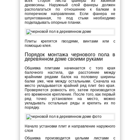
всех сторон листы фанеры из хвойной
древесины. Наружный слой фанеры должен
располагаться по отношению к балкам в
поперечном направлении. Если фанера не
шпунтованная, то под стыки необходимо
подкладывать опорные планки.
Плиты крепятся гвоздями, винтами или с
помощью клея.
Порядок монтажа чернового пола в
деревянном доме своими руками
Обшивка плитами начинается с того края
балочного настила, где расстояние между
крайними рядами балок на половину ширины
балки уже, чем между остальными. Сначала на
место укладывается крайний ряд плит без края.
Проверяется ровность его, затем производится
его временное крепление. После того, как первый
ряд точно установлен на место, можно
укладывать остальные ряды и крепить их по
порядку.
Начало установки плит и направление наружного
слоя
Обшивка производится целыми листами с