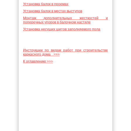
Установка балок в проемах
Установка балок в местах выступов
Монтаж дополнительных жесткостей и
поперечных упоров в балочном настиле
Установка несущих щитов заполняемого пола
Инструкции по видам работ при строительстве
каркасного дома >>>
К оглавлению >>>