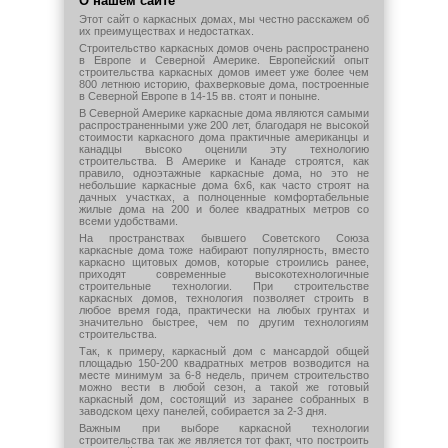
О нашем сайте
Этот сайт о каркасных домах, мы честно расскажем об
их преимуществах и недостатках.
Строительство каркасных домов очень распространено
в Европе и Северной Америке. Европейский опыт
строительства каркасных домов имеет уже более чем
800 летнюю историю, фахверковые дома, построенные
в Северной Европе в 14-15 вв. стоят и поныне.
В Северной Америке каркасные дома являются самыми
распространенными уже 200 лет, благодаря не высокой
стоимости каркасного дома практичные американцы и
канадцы высоко оценили эту технологию
строительства. В Америке и Канаде строятся, как
правило, одноэтажные каркасные дома, но это не
небольшие каркасные дома 6х6, как часто строят на
дачных участках, а полноценные комфортабельные
жилые дома на 200 и более квадратных метров со
всеми удобствами.
На пространствах бывшего Советского Союза
каркасные дома тоже набирают популярность, вместо
каркасно щитовых домов, которые строились ранее,
приходят современные высокотехнологичные
строительные технологии. При строительстве
каркасных домов, технология позволяет строить в
любое время года, практически на любых грунтах и
значительно быстрее, чем по другим технологиям
строительства.
Так, к примеру, каркасный дом с мансардой общей
площадью 150-200 квадратных метров возводится на
месте минимум за 6-8 недель, причем строительство
можно вести в любой сезон, а такой же готовый
каркасный дом, состоящий из заранее собранных в
заводском цеху панелей, собирается за 2-3 дня.
Важным при выборе каркасной технологии
строительства так же является тот факт, что построить