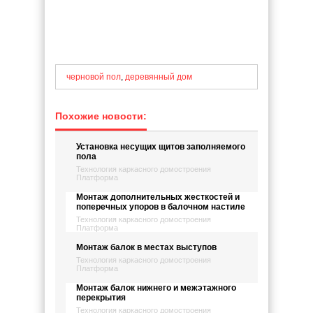
черновой пол
,
деревянный дом
Похожие новости:
Установка несущих щитов заполняемого
пола
Технология каркасного домостроения
Платформа
Монтаж дополнительных жесткостей и
поперечных упоров в балочном настиле
Технология каркасного домостроения
Платформа
Монтаж балок в местах выступов
Технология каркасного домостроения
Платформа
Монтаж балок нижнего и межэтажного
перекрытия
Технология каркасного домостроения