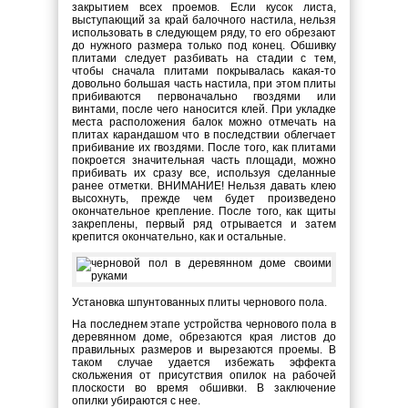
закрытием всех проемов. Если кусок листа,
выступающий за край балочного настила, нельзя
использовать в следующем ряду, то его обрезают
до нужного размера только под конец. Обшивку
плитами следует разбивать на стадии с тем,
чтобы сначала плитами покрывалась какая-то
довольно большая часть настила, при этом плиты
прибиваются первоначально гвоздями или
винтами, после чего наносится клей. При укладке
места расположения балок можно отмечать на
плитах карандашом что в последствии облегчает
прибивание их гвоздями. После того, как плитами
покроется значительная часть площади, можно
прибивать их сразу все, используя сделанные
ранее отметки. ВНИМАНИЕ! Нельзя давать клею
высохнуть, прежде чем будет произведено
окончательное крепление. После того, как щиты
закреплены, первый ряд отрывается и затем
крепится окончательно, как и остальные.
Установка шпунтованных плиты чернового пола.
На последнем этапе устройства чернового пола в
деревянном доме, обрезаются края листов до
правильных размеров и вырезаются проемы. В
таком случае удается избежать эффекта
скольжения от присутствия опилок на рабочей
плоскости во время обшивки. В заключение
опилки убираются с нее.