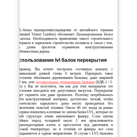
LVL-балка перекрытия(сокращение от английского термина
Laminated Veneer Lumber) обозначает
Ламинированная балка
из шпона
. Необходимость применения такого строительного
материала в каркасном строительстве возникла в связи с тем,
что длина пролетов ограничена конструктивными
особенностями дерева.
Использование lvl балок перекрытия
Например, Вы хотите построить гостинную комнату с
минимальной длиной стены 6 метров. Перекрыть такое
расстояние обычными деревянными балками, даже шириной
300 мм, или
двутавровыми деревянными балками
(БДК-1 / I-
joist) у Вас не получится, так как для этих материалов это
расстояние находится вне допустимых нагрузок. Перекрытие
будет скрипеть или даже провисать. Поэтому потребовалось
найти конструктивный материал, достаточно легкий, чтобы
строительство каркасного дома могло проводиться без
привлечения тяжелой техники. Около 40 лет назад на рынке
Америки появились клеенные из шпона балки LVL, которые по
своей структуре очень напоминают фанеру. Слои шпона
хвойных пород толщиной около 3 мм проклеиваются
формальдегидным клеем и прессуются под давлением и
высокой температуре, но в отличие от фанеры все слои
укладываются в одном направлении. В случае с LVL-балками