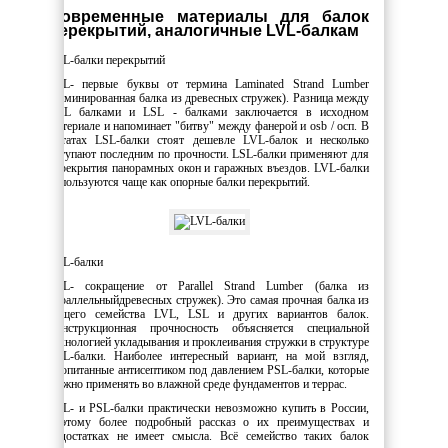
Современные материалы для балок
перекрытий, аналогичные LVL-балкам
LSL-балки перекрытий
LSL- первые буквы от термина Laminated Strand Lumber
(ламинированная балка из древесных стружек). Разница между
LVL балками и LSL - балками заключается в исходном
материале и напоминает "битву" между фанерой и osb / осп. В
Штатах LSL-балки стоят дешевле LVL-балок и несколько
уступают последним по прочности. LSL-балки применяют для
перекрытия панорамных окон и гаражных въездов. LVL-балки
используются чаще как опорные балки перекрытий.
PSL-балки
PSL- сокращение от Parallel Strand Lumber (балка из
параллельныйдревесных стружек). Это самая прочная балка из
общего семейства LVL, LSL и других вариантов балок.
Конструкционная прочносность объясняется специальной
технологией укладывания и проклеивания стружки в структуре
PSL-балки. Наиболее интересный вариант, на мой взгляд,
пропитанные антисептиком под давлением PSL-балки, которые
можно применять во влажной среде фундаментов и террас.
LSL- и PSL-балки практически невозможно купить в России,
поэтому более подробный рассказ о их преимуществах и
недостатках не имеет смысла. Всё семейство таких балок