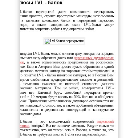
Плюсы LVL - балок
LVL-балки перекрытий дают возможность перекрывать
большие пролеты, строить просторные мансарды, использовать
их в качестве коньковых балок и перекрытий гаражных
въездов, а также панорамных окон. LVL-балки могут
значительно сократить работы под окрытым небом.
К минусам LVL-балок можно отнести цену, которая на порядок
превышает цену обрезных досок или
деревянных двутавровых
балок
, а также ограниченность предложения на российском
рынке. Если в Америке Вам просто нужно обратиться к одной
из десятков местных контор по торговле стройматериалами и
само понятие LVL - балка никого не смущает, то в России Вам
придется озаботиться предварительным заказом и доставкой,
что негативно скажется на итоговой стоимости данного
каркасного материала. Тем не менее, альтернативы LVL-
балкам нет. Клееный брус, способный перекрыть пролет
длиной в 10 метров будет весить на 50% больше и обойдется
дороже. Применение металлических двутавров осложняется их
весом и высокой стоимостью, а также проблемой объединения
металлических и деревянных конструкций в конструктиве
каркасного дома.
LVL-балки - это классический современный
каркасный
материал
, который Вы не сможете заменить. Радует только то
обстоятельство, что он теперь есть в России, а также то, что
LVL-балок не требуется много: 1-2 на весь каркасный дом.