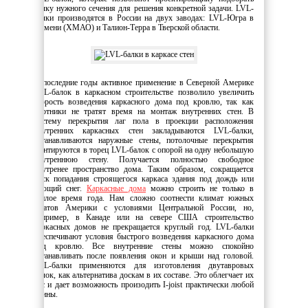
балку нужного сечения для решения конкретной задачи. LVL-
балки производятся в России на двух заводах: LVL-Югра в
Тюмени (ХМАО) и Талион-Терра в Тверской области.
В последние годы активное применение в Северной Америке
LVL-балок в каркасном строительстве позволило увеличить
скорость возведения каркасного дома под кровлю, так как
плотники не тратят время на монтаж внутренних стен. В
систему перекрытия лаг пола в проекции расположения
внутренних каркасных стен закладываются LVL-балки,
устанавливаются наружные стены, потолочные перекрытия
монтируются в торец LVL-балок с опорой на одну небольшую
внутреннюю стену. Получается полностью свободное
внутренее пространство дома. Таким образом, сокращается
риск попадания строящегося каркаса здания под дождь или
тающий снег.
Каркасные дома
можно строить не только в
теплое время года. Нам сложно соотнести климат южных
штатов Америки с условиями Центральной России, но,
например, в Канаде или на севере США строительство
каркасных домов не прекращается круглый год. LVL-балки
обеспечивают условия быстрого возведения каркасного дома
под кровлю. Все внутренние стены можно спокойно
устанавливать после появления окон и крыши над головой.
LVL-балки применяются для изготовления двутавровых
балок, как альтернатива доскам в их составе. Это облегчает их
вес и дает возможность произодить I-joist практически любой
длины.