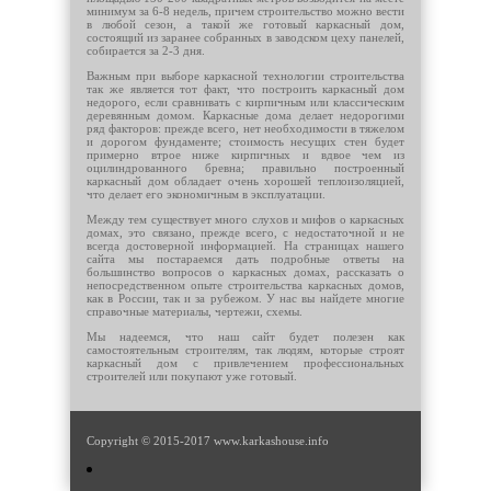
минимум за 6-8 недель, причем строительство можно вести
в любой сезон, а такой же готовый каркасный дом,
состоящий из заранее собранных в заводском цеху панелей,
собирается за 2-3 дня.
Важным при выборе каркасной технологии строительства
так же является тот факт, что построить каркасный дом
недорого, если сравнивать с кирпичным или классическим
деревянным домом. Каркасные дома делает недорогими
ряд факторов: прежде всего, нет необходимости в тяжелом
и дорогом фундаменте; стоимость несущих стен будет
примерно втрое ниже кирпичных и вдвое чем из
оцилиндрованного бревна; правильно построенный
каркасный дом обладает очень хорошей теплоизоляцией,
что делает его экономичным в эксплуатации.
Между тем существует много слухов и мифов о каркасных
домах, это связано, прежде всего, с недостаточной и не
всегда достоверной информацией. На страницах нашего
сайта мы постараемся дать подробные ответы на
большинство вопросов о каркасных домах, рассказать о
непосредственном опыте строительства каркасных домов,
как в России, так и за рубежом. У нас вы найдете многие
справочные материалы, чертежи, схемы.
Мы надеемся, что наш сайт будет полезен как
самостоятельным строителям, так людям, которые строят
каркасный дом с привлечением профессиональных
строителей или покупают уже готовый.
Copyright © 2015-2017 www.karkashouse.info