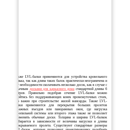
Также LVL-балки применяются для устройства кровельного
конька, так как длина таких балок практически неограничена и
нет необходимости сколачивать несколько досок, как в случае с
обычным
досками для каркасного дома
стандартной длины 6
метров. Правильно подобрав сечение LVL-балки можно
обойтись без поддерживающих конек промежуточных стоек,
что важно при строительстве жилой мансарды. Также LVL-
балки применяются для перекрытия больших пролетов
гаражных въездов или панорамных окон, где нагрузка
стропильной системы или второго этажа также не позволяет
применить обычные доски. Толщина и ширина LVL-балкок
выбирается в зависимости от величины нагрузки и длины
перкрываемого пролета. Существуют стандартные размеры
LVL-балок, которые позволяют проектировщику подобрать