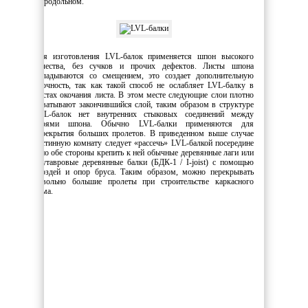
– продольном.
Для изготовления LVL-балок применяется шпон высокого
качества, без сучков и прочих дефектов. Листы шпона
укладываются со смещением, это создает дополнительную
прочность, так как такой способ не ослабляет LVL-балку в
местах окочания листа. В этом месте следующие слои плотно
охватывают закончившийся слой, таким образом в структуре
LVL-балок нет внутренних стыковых соединений между
слоями шпона. Обычно LVL-балки применяются для
перекрытия больших пролетов. В приведенном выше случае
гостинную комнату следует «рассечь» LVL-балкой посередине
и по обе стороны крепить к ней обычные деревянные лаги или
двутавровые деревянные балки (БДК-1 / I-joist) с помощью
гвоздей и опор бруса. Таким образом, можно перекрывать
довольно большие пролеты при строительстве каркасного
дома.