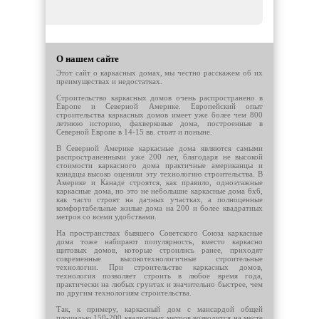
О нашем сайте
Этот сайт о каркасных домах, мы честно расскажем об их
преимуществах и недостатках.
Строительство каркасных домов очень распространено в
Европе и Северной Америке. Европейский опыт
строительства каркасных домов имеет уже более чем 800
летнюю историю, фахверковые дома, построенные в
Северной Европе в 14-15 вв. стоят и поныне.
В Северной Америке каркасные дома являются самыми
распространенными уже 200 лет, благодаря не высокой
стоимости каркасного дома практичные американцы и
канадцы высоко оценили эту технологию строительства. В
Америке и Канаде строятся, как правило, одноэтажные
каркасные дома, но это не небольшие каркасные дома 6х6,
как часто строят на дачных участках, а полноценные
комфортабельные жилые дома на 200 и более квадратных
метров со всеми удобствами.
На пространствах бывшего Советского Союза каркасные
дома тоже набирают популярность, вместо каркасно
щитовых домов, которые строились ранее, приходят
современные высокотехнологичные строительные
технологии. При строительстве каркасных домов,
технология позволяет строить в любое время года,
практически на любых грунтах и значительно быстрее, чем
по другим технологиям строительства.
Так, к примеру, каркасный дом с мансардой общей
площадью 150-200 квадратных метров возводится на месте