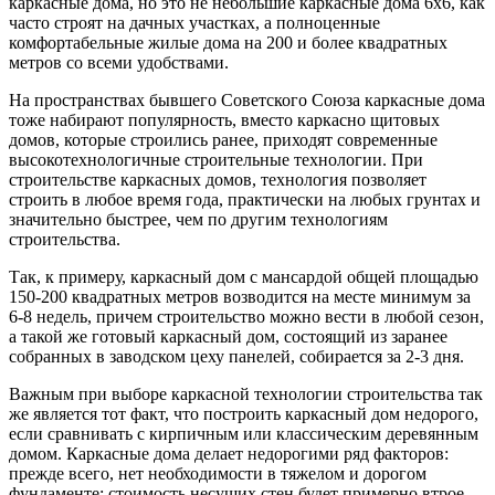
каркасные дома, но это не небольшие каркасные дома 6х6, как
часто строят на дачных участках, а полноценные
комфортабельные жилые дома на 200 и более квадратных
метров со всеми удобствами.
На пространствах бывшего Советского Союза каркасные дома
тоже набирают популярность, вместо каркасно щитовых
домов, которые строились ранее, приходят современные
высокотехнологичные строительные технологии. При
строительстве каркасных домов, технология позволяет
строить в любое время года, практически на любых грунтах и
значительно быстрее, чем по другим технологиям
строительства.
Так, к примеру, каркасный дом с мансардой общей площадью
150-200 квадратных метров возводится на месте минимум за
6-8 недель, причем строительство можно вести в любой сезон,
а такой же готовый каркасный дом, состоящий из заранее
собранных в заводском цеху панелей, собирается за 2-3 дня.
Важным при выборе каркасной технологии строительства так
же является тот факт, что построить каркасный дом недорого,
если сравнивать с кирпичным или классическим деревянным
домом. Каркасные дома делает недорогими ряд факторов:
прежде всего, нет необходимости в тяжелом и дорогом
фундаменте; стоимость несущих стен будет примерно втрое