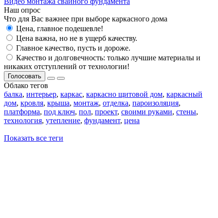
Видео монтажа свайного фундамента
Наш опрос
Что для Вас важнее при выборе каркасного дома
Цена, главное подешевле!
Цена важна, но не в ущерб качеству.
Главное качество, пусть и дороже.
Качество и долговечность: только лучшие материалы и
никаких отступлений от технологии!
Голосовать
Облако тегов
балка
,
интерьер
,
каркас
,
каркасно щитовой дом
,
каркасный
дом
,
кровля
,
крыша
,
монтаж
,
отделка
,
пароизоляция
,
платформа
,
под ключ
,
пол
,
проект
,
своими руками
,
стены
,
технология
,
утепление
,
фундамент
,
цена
Показать все теги