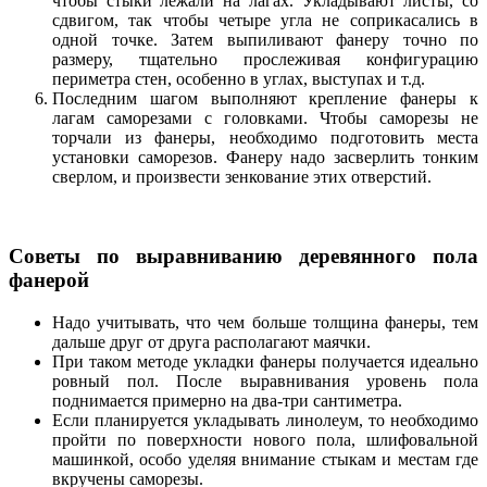
чтобы стыки лежали на лагах. Укладывают листы, со
сдвигом, так чтобы четыре угла не соприкасались в
одной точке. Затем выпиливают фанеру точно по
размеру, тщательно прослеживая конфигурацию
периметра стен, особенно в углах, выступах и т.д.
Последним шагом выполняют крепление фанеры к
лагам саморезами с головками. Чтобы саморезы не
торчали из фанеры, необходимо подготовить места
установки саморезов. Фанеру надо засверлить тонким
сверлом, и произвести зенкование этих отверстий.
Советы по выравниванию деревянного пола
фанерой
Надо учитывать, что чем больше толщина фанеры, тем
дальше друг от друга располагают маячки.
При таком методе укладки фанеры получается идеально
ровный пол. После выравнивания уровень пола
поднимается примерно на два-три сантиметра.
Если планируется укладывать линолеум, то необходимо
пройти по поверхности нового пола, шлифовальной
машинкой, особо уделяя внимание стыкам и местам где
вкручены саморезы.