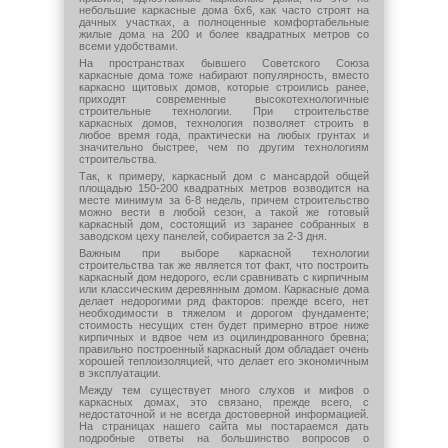
небольшие каркасные дома 6х6, как часто строят на
дачных участках, а полноценные комфортабельные
жилые дома на 200 и более квадратных метров со
всеми удобствами.
На пространствах бывшего Советского Союза
каркасные дома тоже набирают популярность, вместо
каркасно щитовых домов, которые строились ранее,
приходят современные высокотехнологичные
строительные технологии. При строительстве
каркасных домов, технология позволяет строить в
любое время года, практически на любых грунтах и
значительно быстрее, чем по другим технологиям
строительства.
Так, к примеру, каркасный дом с мансардой общей
площадью 150-200 квадратных метров возводится на
месте минимум за 6-8 недель, причем строительство
можно вести в любой сезон, а такой же готовый
каркасный дом, состоящий из заранее собранных в
заводском цеху панелей, собирается за 2-3 дня.
Важным при выборе каркасной технологии
строительства так же является тот факт, что построить
каркасный дом недорого, если сравнивать с кирпичным
или классическим деревянным домом. Каркасные дома
делает недорогими ряд факторов: прежде всего, нет
необходимости в тяжелом и дорогом фундаменте;
стоимость несущих стен будет примерно втрое ниже
кирпичных и вдвое чем из оцилиндрованного бревна;
правильно построенный каркасный дом обладает очень
хорошей теплоизоляцией, что делает его экономичным
в эксплуатации.
Между тем существует много слухов и мифов о
каркасных домах, это связано, прежде всего, с
недостаточной и не всегда достоверной информацией.
На страницах нашего сайта мы постараемся дать
подробные ответы на большинство вопросов о