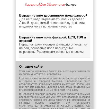
КаркасныйДом
Облако тегов
фанера
Каркасные дома: Современное решение для 
Выравнивание деревянного пола фанерой
Для чего надо выравнивать пол из дерева?
Удаление железа из воды: Эффективные мет
Любой, даже самый небольшой бугорок или
впадинка могут испортить качество
Быстровозводимые здания из металлоконстр
Выравнивание пола фанерой, ЦСП, ГВЛ и
стяжкой
Перед началом укладки финишного покрытия
Виды строительных лесов
на пол, основание пола необходимо
выровнять. Рассмотрим основные способы
Строительство бани своими руками: выбор п
О нашем сайте
Недвижимость в городе Энгельс
Этот сайт о каркасных домах, мы честно расскажем об
их преимуществах и недостатках.
Строительство каркасных домов очень распространено
в Европе и Северной Америке. Европейский опыт
Какой грунт купить на свой приусадебный уча
строительства каркасных домов имеет уже более чем
800 летнюю историю, фахверковые дома, построенные
в Северной Европе в 14-15 вв. стоят и поныне.
В Северной Америке каркасные дома являются самыми
распространенными уже 200 лет, благодаря не высокой
стоимости каркасного дома практичные американцы и
канадцы высоко оценили эту технологию
строительства. В Америке и Канаде строятся, как
правило, одноэтажные каркасные дома, но это не