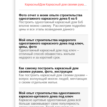
КаркасныйДом
Каркасный дом своими руками
Страница 2
Каркасные дома: Современное решение для 
Фото отчет о моем опыте строительства
Удаление железа из воды: Эффективные мет
одноэтажного каркасного дома 6 на 6
Построить одноэтажный каркасный дом 6x6
вполне можно самому. Рассмотрим подробно
цены и все этапы возведения данного
Быстровозводимые здания из металлоконстр
Мой опыт строительства недорогого
Виды строительных лесов
одноэтажного каркасного дома под ключ,
цены, фото
Одноэтажный каркасный дом под ключ –
отличный способ обзавестись жильем
Строительство бани своими руками: выбор п
недорого и за короткий срок.
Недвижимость в городе Энгельс
Как самому построить каркасный дом
своими руками, фото, инструкции
Как построить каркасный дом своими руками –
Какой грунт купить на свой приусадебный уча
вопрос волнующий многих людей, мечтающих
о своем отдельном жилье.
Мой опыт строительства одноэтажного
каркасно-щитового дома под ключ
Каркасно щитовые одноэтажные дома всё
больше завоевывают свою популярность