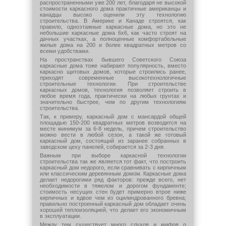
распространенными уже 200 лет, благодаря не высокой
стоимости каркасного дома практичные американцы и
канадцы высоко оценили эту технологию
строительства. В Америке и Канаде строятся, как
правило, одноэтажные каркасные дома, но это не
небольшие каркасные дома 6х6, как часто строят на
дачных участках, а полноценные комфортабельные
жилые дома на 200 и более квадратных метров со
всеми удобствами.
На пространствах бывшего Советского Союза
каркасные дома тоже набирают популярность, вместо
каркасно щитовых домов, которые строились ранее,
приходят современные высокотехнологичные
строительные технологии. При строительстве
каркасных домов, технология позволяет строить в
любое время года, практически на любых грунтах и
значительно быстрее, чем по другим технологиям
строительства.
Так, к примеру, каркасный дом с мансардой общей
площадью 150-200 квадратных метров возводится на
месте минимум за 6-8 недель, причем строительство
можно вести в любой сезон, а такой же готовый
каркасный дом, состоящий из заранее собранных в
заводском цеху панелей, собирается за 2-3 дня.
Важным при выборе каркасной технологии
строительства так же является тот факт, что построить
каркасный дом недорого, если сравнивать с кирпичным
или классическим деревянным домом. Каркасные дома
делает недорогими ряд факторов: прежде всего, нет
необходимости в тяжелом и дорогом фундаменте;
стоимость несущих стен будет примерно втрое ниже
кирпичных и вдвое чем из оцилиндрованного бревна;
правильно построенный каркасный дом обладает очень
хорошей теплоизоляцией, что делает его экономичным
в эксплуатации.
Между тем существует много слухов и мифов о