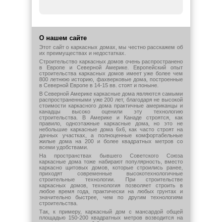
О нашем сайте
Этот сайт о каркасных домах, мы честно расскажем об
их преимуществах и недостатках.
Строительство каркасных домов очень распространено
в Европе и Северной Америке. Европейский опыт
строительства каркасных домов имеет уже более чем
800 летнюю историю, фахверковые дома, построенные
в Северной Европе в 14-15 вв. стоят и поныне.
В Северной Америке каркасные дома являются самыми
распространенными уже 200 лет, благодаря не высокой
стоимости каркасного дома практичные американцы и
канадцы высоко оценили эту технологию
строительства. В Америке и Канаде строятся, как
правило, одноэтажные каркасные дома, но это не
небольшие каркасные дома 6х6, как часто строят на
дачных участках, а полноценные комфортабельные
жилые дома на 200 и более квадратных метров со
всеми удобствами.
На пространствах бывшего Советского Союза
каркасные дома тоже набирают популярность, вместо
каркасно щитовых домов, которые строились ранее,
приходят современные высокотехнологичные
строительные технологии. При строительстве
каркасных домов, технология позволяет строить в
любое время года, практически на любых грунтах и
значительно быстрее, чем по другим технологиям
строительства.
Так, к примеру, каркасный дом с мансардой общей
площадью 150-200 квадратных метров возводится на